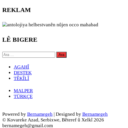
REKLAM
LÊ BIGERE
Arama:
AGAHÎ
DESTEK
TÊKÎLÎ
MALPER
TÜRKÇE
Powered by
Bernamegeh
| Designed by
Bernamegeh
© Kovareke Azad, Serbixwe, Bêteref û Xelkî 2026
bernamegeh@gmail.com