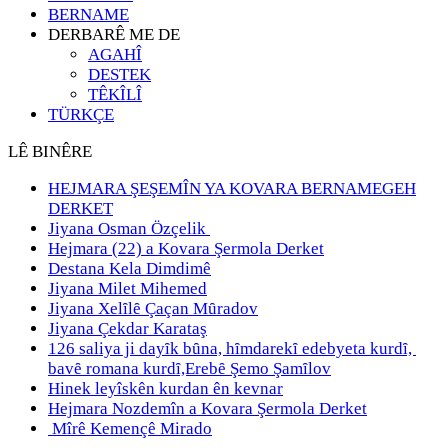
BERNAME
DERBARÊ ME DE
AGAHÎ
DESTEK
TÊKÎLÎ
TÜRKÇE
LÊ BINÊRE
HEJMARA ŞEŞEMÎN YA KOVARA BERNAMEGEH
DERKET
Jiyana Osman Özçelik
Hejmara (22) a Kovara Şermola Derket
Destana Kela Dimdimê
Jiyana Milet Mihemed
Jiyana Xelȋlȇ Çaçan Mȗradov
Jiyana Çekdar Karataş
126 saliya ji dayȋk bȗna, hȋmdarekȋ edebyeta kurdȋ,
bavȇ romana kurdȋ,Erebȇ Şemo Şamȋlov
Hinek leyîskên kurdan ên kevnar
Hejmara Nozdemîn a Kovara Şermola Derket
Mîrê Kemençê Mirado