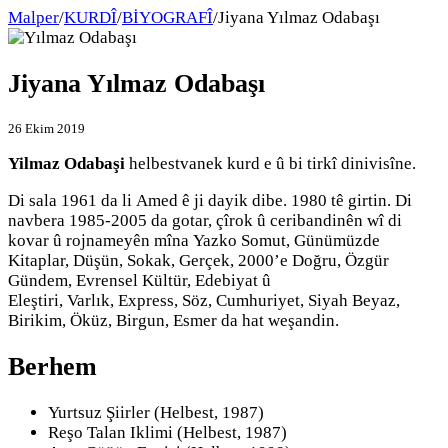
Malper
/
KURDÎ
/
BİYOGRAFÎ
/
Jiyana Yılmaz Odabaşı
Jiyana Yılmaz Odabaşı
26 Ekim 2019
Yilmaz Odabaşi
helbestvanek kurd e û bi tirkî dinivisîne.
Di sala 1961 da li Amed ê ji dayik dibe. 1980 tê girtin. Di
navbera 1985-2005 da gotar, çîrok û ceribandinên wî di
kovar û rojnameyên mîna Yazko Somut, Günümüzde
Kitaplar, Düşün, Sokak, Gerçek, 2000’e Doğru, Özgür
Gündem, Evrensel Kültür, Edebiyat û
Eleştiri, Varlık, Express, Söz, Cumhuriyet, Siyah Beyaz,
Birikim, Öküz, Birgun, Esmer da hat weşandin.
Berhem
Yurtsuz Şiirler (Helbest, 1987)
Reşo Talan Iklimi (Helbest, 1987)