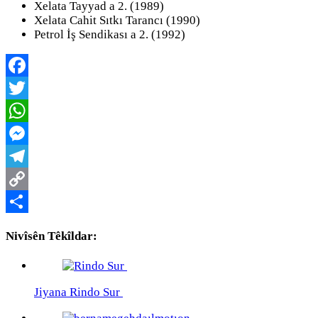
Xelata Tayyad a 2. (1989)
Xelata Cahit Sıtkı Tarancı (1990)
Petrol İş Sendikası a 2. (1992)
Facebook
Twitter
WhatsApp
Messenger
Telegram
Copy
Link
Share
Nivîsên Têkîldar:
Jiyana Rindo Sur