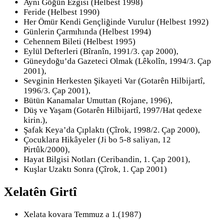
Aynı Göğün Ezgisi (Helbest 1998)
Feride (Helbest 1990)
Her Ömür Kendi Gençliğinde Vurulur (Helbest 1992)
Günlerin Çarmıhında (Helbest 1994)
Cehennem Bileti (Helbest 1995)
Eylül Defterleri (Bîranîn, 1991/3. çap 2000),
Güneydoğu’da Gazeteci Olmak (Lêkolîn, 1994/3. Çap
2001),
Sevginin Herkesten Şikayeti Var (Gotarên Hilbijartî,
1996/3. Çap 2001),
Bütün Kanamalar Umuttan (Rojane, 1996),
Düş ve Yaşam (Gotarên Hilbijartî, 1997/Hat qedexe
kirin.),
Şafak Keya’da Çıplaktı (Çîrok, 1998/2. Çap 2000),
Çocuklara Hikâyeler (Ji bo 5-8 saliyan, 12
Pirtûk/2000),
Hayat Bilgisi Notları (Ceribandin, 1. Çap 2001),
Kuşlar Uzaktı Sonra (Çîrok, 1. Çap 2001)
Xelatên Girtî
Xelata kovara Temmuz a 1.(1987)