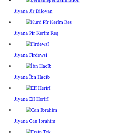
Jiyana Jîr Dilovan
Jiyana Pîr Kerîm Reş
Jiyana Firdewsî
Jiyana Îbn Hacîb
Jiyana Elî Herîrî
Jiyana Can Ibrahîm