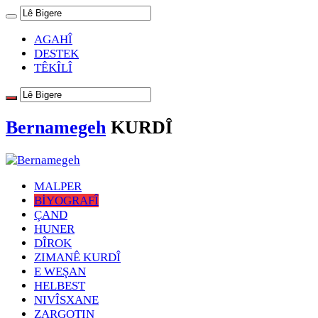
AGAHÎ
DESTEK
TÊKÎLÎ
Bernamegeh
KURDÎ
MALPER
BİYOGRAFÎ
ÇAND
HUNER
DÎROK
ZIMANÊ KURDÎ
E WEŞAN
HELBEST
NIVÎSXANE
ZARGOTIN