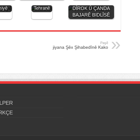
iya
Bajarê
miyê
Tehranê
DÎROK Û ÇANDA
BAJARÊ BIDLÎSÊ
Paşê
jiyana Şêx Şihabedînê Kako
LPER
RKÇE