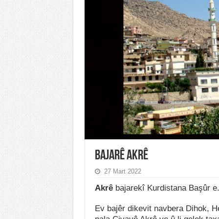
Bajarê Akrê
27 Mart 2022
Akrê
bajarekî Kurdistana Başûr e
Ev bajêr dikevit navbera Dihok, H