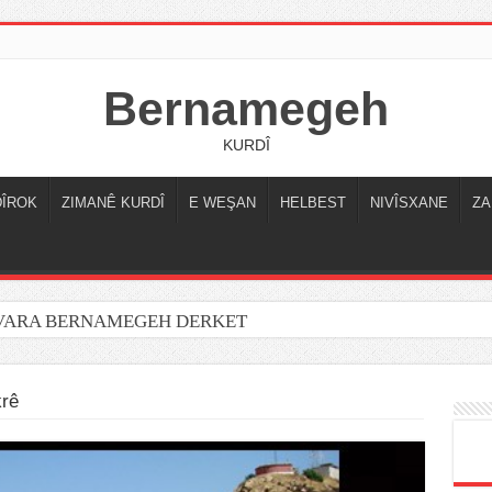
Bernamegeh
KURDÎ
DÎROK
ZIMANÊ KURDÎ
E WEŞAN
HELBEST
NIVÎSXANE
ZA
OVARA BERNAMEGEH DERKET
krê