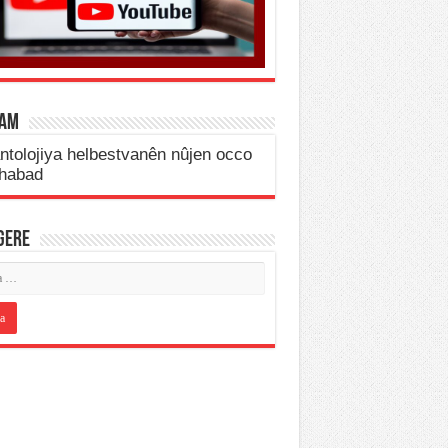
LAM
IGERE