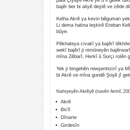
pala Çiyayê Akrê ye û li gelek t
bajêr ber bi aliyê deştê ve zêde dib
Kelha Akrê ya kevin bêguman yek ji
Li dema hatina leşkirê Ereban Kelh
bûye.
Pêkhateya civakî ya bajêrî têkhilek
wekî bajêrî ji nimûneyên bajêrwar
mîna Zêbarî, Herkî û Surçi rolên ge
Yek ji bingehên rewşenhizirî ya M
bi Akrê ve mîna gundê Şoşê jî ge
Nahiyeyên Akrêyê (navên fermî, 20
Akrê
Bicîl
Dînarte
Girdesîn