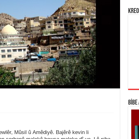
KREO
BİBE
.
ewlêr, Mûsil û Amêdiyê. Bajêrê kevin li