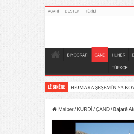
AGAHÎ
DESTEK
TÊKÎLÎ
BİYOGRAFÎ
ÇAND
HUNER
TÜRKÇE
LÊ BINÊRE
HEJMARA ŞEŞEMÎN YA K
Malper
/
KURDÎ
/
ÇAND
/
Bajarê A