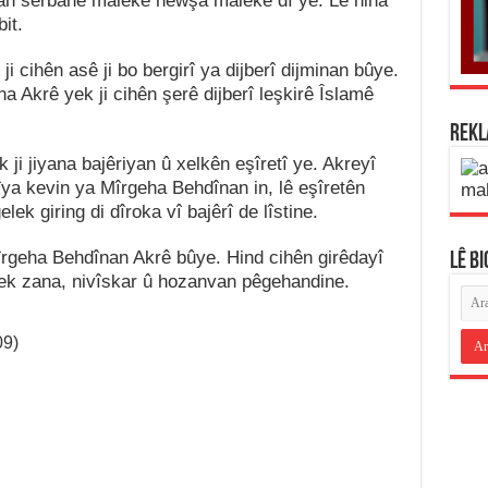
axan serbanê malekê hewşa maleke dî ye. Lê niha
it.
 cihên asê ji bo bergirî ya dijberî dijminan bûye.
a Akrê yek ji cihên şerê dijberî leşkirê Îslamê
REK
 ji jiyana bajêriyan û xelkên eşîretî ye. Akreyî
îya kevin ya Mîrgeha Behdînan in, lê eşîretên
lek giring di dîroka vî bajêrî de lîstine.
îrgeha Behdînan Akrê bûye. Hind cihên girêdayî
LÊ B
lek zana, nivîskar û hozanvan pêgehandine.
09)