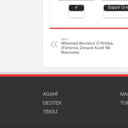
Zaxoy
Erdnîgar
k
ê
Bajarê Ûr
Berê
Mihemed Berzencî Û Pirtûka:
(Fêrkirina Zimanê Kurdî Bê
Mamoste)
AGAHÎ
MA
DESTEK
TÜ
TÊKÎLÎ