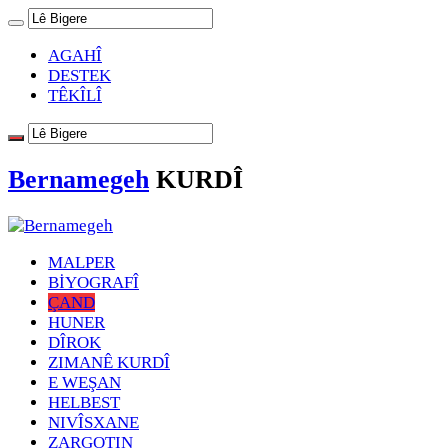
AGAHÎ
DESTEK
TÊKÎLÎ
Bernamegeh
KURDÎ
MALPER
BİYOGRAFÎ
ÇAND
HUNER
DÎROK
ZIMANÊ KURDÎ
E WEŞAN
HELBEST
NIVÎSXANE
ZARGOTIN