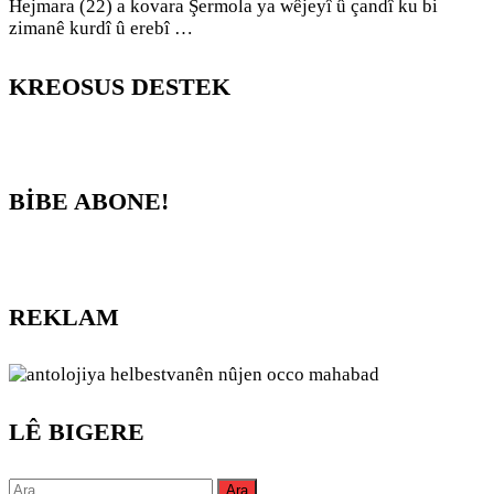
Hejmara (22) a kovara Şermola ya wêjeyî û çandî ku bi
zimanê kurdî û erebî …
KREOSUS DESTEK
BİBE ABONE!
REKLAM
LÊ BIGERE
Arama: