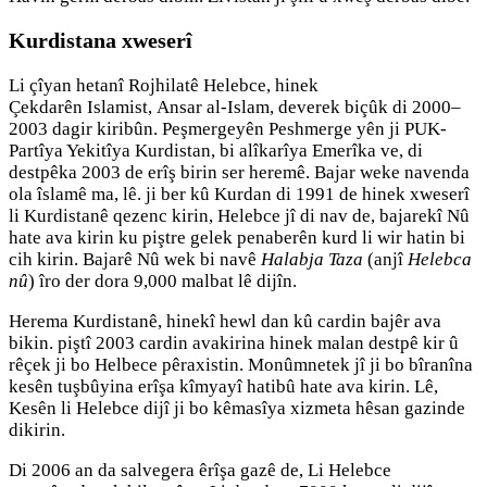
Kurdistana xweserî
Li çîyan hetanî Rojhilatê Helebce, hinek
Çekdarên Islamist, Ansar al-Islam, deverek biçûk di 2000–
2003 dagir kiribûn. Peşmergeyên Peshmerge yên ji PUK-
Partîya Yekitîya Kurdistan, bi alîkarîya Emerîka ve, di
destpêka 2003 de erîş birin ser heremê. Bajar weke navenda
ola îslamê ma, lê. ji ber kû Kurdan di 1991 de hinek xweserî
li Kurdistanê qezenc kirin, Helebce jî di nav de, bajarekî Nû
hate ava kirin ku piştre gelek penaberên kurd li wir hatin bi
cih kirin. Bajarê Nû wek bi navê
Halabja Taza
(anjî
Helebca
nû
) îro der dora 9,000 malbat lê dijîn.
Herema Kurdistanê, hinekî hewl dan kû cardin bajêr ava
bikin. piştî 2003 cardin avakirina hinek malan destpê kir û
rêçek ji bo Helbece pêraxistin. Monûmnetek jî ji bo bîranîna
kesên tuşbûyina erîşa kîmyayî hatibû hate ava kirin. Lê,
Kesên li Helebce dijî ji bo kêmasîya xizmeta hêsan gazinde
dikirin.
Di 2006 an da salvegera êrîşa gazê de, Li Helebce