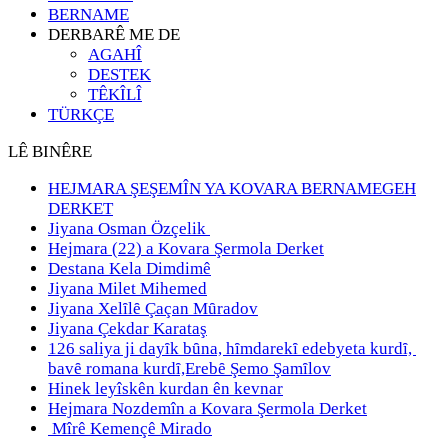
BERNAME
DERBARÊ ME DE
AGAHÎ
DESTEK
TÊKÎLÎ
TÜRKÇE
LÊ BINÊRE
HEJMARA ŞEŞEMÎN YA KOVARA BERNAMEGEH
DERKET
Jiyana Osman Özçelik
Hejmara (22) a Kovara Şermola Derket
Destana Kela Dimdimê
Jiyana Milet Mihemed
Jiyana Xelȋlȇ Çaçan Mȗradov
Jiyana Çekdar Karataş
126 saliya ji dayȋk bȗna, hȋmdarekȋ edebyeta kurdȋ,
bavȇ romana kurdȋ,Erebȇ Şemo Şamȋlov
Hinek leyîskên kurdan ên kevnar
Hejmara Nozdemîn a Kovara Şermola Derket
Mîrê Kemençê Mirado