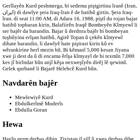
Gerîlayên Kurd peshmerga, bi sedema piştgirtina îranê (Iran,
ایران) di dawîye şera Iraq-îran ê de hatibû girtin. Şera Iraq-
îran. di seat 11:00 AM, di Adara 16, 1988, piştî du rojan bajar
hatibû topbaran kirin, Balafiirên Iraqê Bombeyên Kîmyewî li
ser bajêr da barandin. Bajar û derdora bajêr bi bombeyan
tuşbûyina erîşan hatibû, Agirê Topan û çekên kîmyewî
dihate barandin, li dawîyê hate piştrast kirin kû ev
wêrankirine herî mezin bû. Bi kêmanî 5,000 kesan Jiyana
xwe ji dest da û di encama êrîşa kîmyayî de bi texmîn 7,000
kes jî birîndar bûn anjî kêşa nexweşîyên dirêj lê qewimî.
Gelek qurbanê li Bajarê Helebcê Kurd bûn.
Navdarên bajêr
Mewlewiyê Kurd
Ebdulkerîmê Muderîs
Ebdulla Goran
Hewa
Havîn germ derbas dibin. Zivistan jî şilî û xweş derbas dibe.