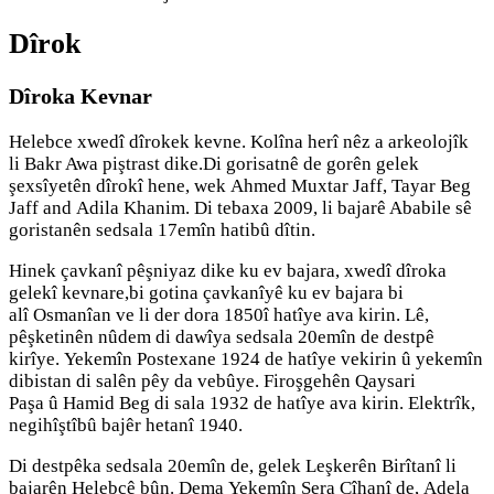
Dîrok
Dîroka Kevnar
Helebce xwedî dîrokek kevne. Kolîna herî nêz a arkeolojîk
li Bakr Awa piştrast dike.Di gorisatnê de gorên gelek
şexsîyetên dîrokî hene, wek Ahmed Muxtar Jaff, Tayar Beg
Jaff and Adila Khanim. Di tebaxa 2009, li bajarê Ababile sê
goristanên sedsala 17emîn hatibû dîtin.
Hinek çavkanî pêşniyaz dike ku ev bajara, xwedî dîroka
gelekî kevnare,bi gotina çavkanîyê ku ev bajara bi
alî Osmanîan ve li der dora 1850î hatîye ava kirin. Lê,
pêşketinên nûdem di dawîya sedsala 20emîn de destpê
kirîye. Yekemîn Postexane 1924 de hatîye vekirin û yekemîn
dibistan di salên pêy da vebûye. Firoşgehên Qaysari
Paşa û Hamid Beg di sala 1932 de hatîye ava kirin. Elektrîk,
negihîştîbû bajêr hetanî 1940.
Di destpêka sedsala 20emîn de, gelek Leşkerên Birîtanî li
bajarên Helebcê bûn. Dema Yekemîn Şera Cîhanî de, Adela