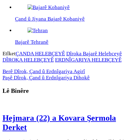
Çand û Jiyana Bajarê Kobaniyê
Bajarê Tehranê
Etîket
ÇANDA HELEBÇEYÊ
Dîroka Bajarê Helebceyê
DÎROKA HELEBÇEYÊ
ERDNÎGARIYA HELEBÇEYÊ
Berê
Dîrok, Çand û Erdnîgariya Agirî
Paşê
Dîrok, Çand û Erdnîgariya Dihokê
Lê Binêre
Hejmara (22) a Kovara Şermola
Derket