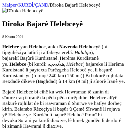
Malper
/
KURDÎ
/
ÇAND
/
Dîroka Bajarê Helebceyê
Dîroka Bajarê Helebceyê
8 Kasım 2021
Helebce
yan
Hełebce
, anku
Navenda Helebceyê
(bi
tîpguhêziya latînî ji alfabeya erebî:
Halabja
),
bajarekî Başûrê Kurdistanê, Herêma Kurdistanê
ye.
Helebce
(bi kurdî:
هەڵەبجە, Helebce
) bajareke li Herêma
Kurdistanê û paytexta Parêzgeha Helebcê ye, li başurê
Kurdistanê ye (li iraqê 240 km (150 mi)) Bi bakurê rojhilata
Bexdadê dikeve (Baghdad) û 14 km (9 mi) ji sînorê Îranê ye.
Bajarê Helebce bi cihê ku wek Hewraman tê zanîn di
sînore iraq û îranê da pêda pêda dirêj dibe. Helebce alîyê
Bakurê rojhilat de bi Hawraman û Shnrwe ve hatîye dorbeç
kirin, Balambo Rêzeçîya li başûr û Çemê Sîrwanê li rojava
yê Helebce ye. Kurdên li bajarê Helebcê Piranî bi
devoka Sorani ya kurdî diaxive, lê hinek gundên li derdorê
bi zimanê Hewrami jî diaxive.