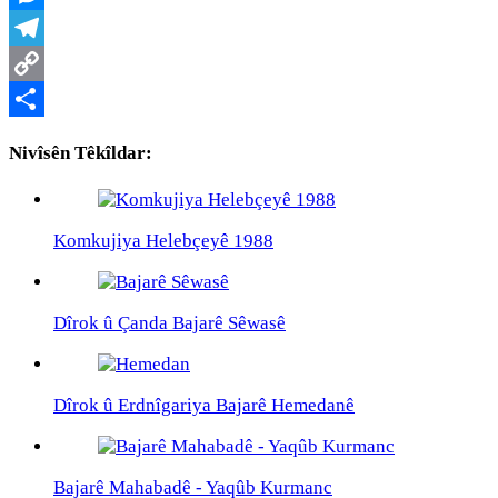
Messenger
Telegram
Copy
Link
Share
Nivîsên Têkîldar:
Komkujiya Helebçeyê 1988
Dîrok û Çanda Bajarê Sêwasê
Dîrok û Erdnîgariya Bajarê Hemedanê
Bajarê Mahabadê - Yaqûb Kurmanc