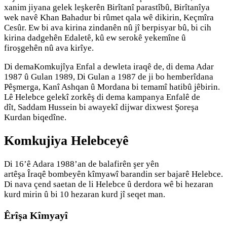
xanim jiyana gelek leşkerên Birîtanî parastîbû, Birîtanîya
wek navê Khan Bahadur bi rûmet qala wê dikirin, Keçmîra
Cesûr. Ew bi ava kirina zindanên nû jî berpisyar bû, bi cih
kirina dadgehên Edaletê, kû ew serokê yekemîne û
firoşgehên nû ava kirîye.
Di demaKomkujîya Enfal a dewleta iraqê de, di dema Adar
1987 û Gulan 1989, Di Gulan a 1987 de ji bo hemberîdana
Pêşmerga, Kanî Ashqan û Mordana bi temamî hatibû jêbirin.
Lê Helebce gelekî zorkêş di dema kampanya Enfalê de
dît, Saddam Hussein bi awayekî dijwar dixwest Şoreşa
Kurdan biqedîne.
Komkujiya Helebceyê
Di 16’ê Adara 1988’an de balafirên şer yên
artêşa Îraqê bombeyên kîmyawî barandin ser bajarê Helebce.
Di nava çend saetan de li Helebce û derdora wê bi hezaran
kurd mirin û bi 10 hezaran kurd jî seqet man.
Êrîşa Kîmyayî