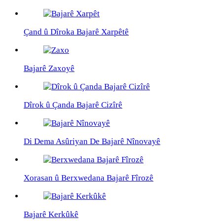
Çand û Dîroka Bajarê Xarpêtê
Bajarê Zaxoyê
Dîrok û Çanda Bajarê Cizîrê
Di Dema Asûriyan De Bajarê Nînovayê
Xorasan û Berxwedana Bajarê Fîrozê
Bajarê Kerkûkê