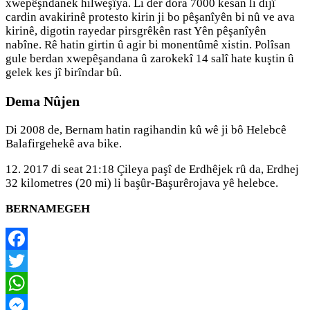
xwepêşndanek hilweşîya. Li der dora 7000 kesan li dijî
cardin avakirinê protesto kirin ji bo pêşanîyên bi nû ve ava
kirinê, digotin rayedar pirsgrêkên rast Yên pêşanîyên
nabîne. Rê hatin girtin û agir bi monentûmê xistin. Polîsan
gule berdan xwepêşandana û zarokekî 14 salî hate kuştin û
gelek kes jî birîndar bû.
Dema Nûjen
Di 2008 de, Bernam hatin ragihandin kû wê ji bô Helebcê
Balafirgehekê ava bike.
12. 2017 di seat 21:18 Çileya paşî de Erdhêjek rû da, Erdhej
32 kilometres (20 mi) li başûr-Başurêrojava yê helebce.
BERNAMEGEH
Facebook
Twitter
WhatsApp