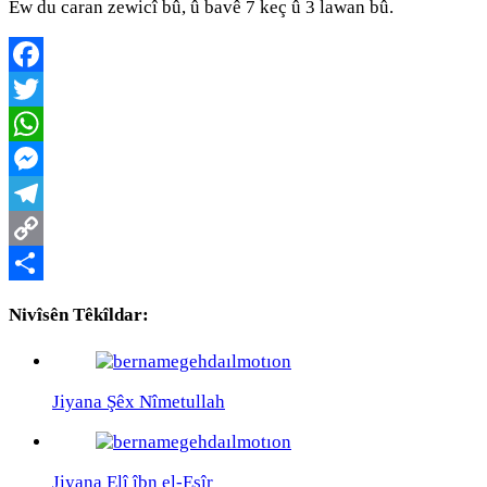
Ew du caran zewicî bû, û bavê 7 keç û 3 lawan bû.
Facebook
Twitter
WhatsApp
Messenger
Telegram
Copy
Link
Share
Nivîsên Têkîldar:
Jiyana Şêx Nîmetullah
Jiyana Elî îbn el-Esîr