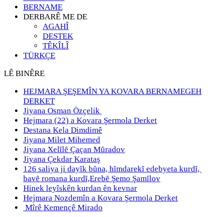
BERNAME
DERBARÊ ME DE
AGAHÎ
DESTEK
TÊKÎLÎ
TÜRKÇE
LÊ BINÊRE
HEJMARA ŞEŞEMÎN YA KOVARA BERNAMEGEH
DERKET
Jiyana Osman Özçelik
Hejmara (22) a Kovara Şermola Derket
Destana Kela Dimdimê
Jiyana Milet Mihemed
Jiyana Xelȋlȇ Çaçan Mȗradov
Jiyana Çekdar Karataş
126 saliya ji dayȋk bȗna, hȋmdarekȋ edebyeta kurdȋ,
bavȇ romana kurdȋ,Erebȇ Şemo Şamȋlov
Hinek leyîskên kurdan ên kevnar
Hejmara Nozdemîn a Kovara Şermola Derket
Mîrê Kemençê Mirado