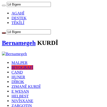
AGAHÎ
DESTEK
TÊKÎLÎ
Bernamegeh
KURDÎ
MALPER
BİYOGRAFÎ
ÇAND
HUNER
DÎROK
ZIMANÊ KURDÎ
E WEŞAN
HELBEST
NIVÎSXANE
ZARGOTIN