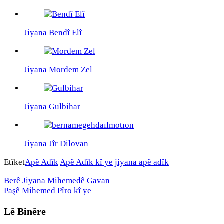
Jiyana Bendî Elî
Jiyana Mordem Zel
Jiyana Gulbihar
Jiyana Jîr Dilovan
Etîket
Apê Adîk
Apê Adîk kî ye
jiyana apê adîk
Berê
Jiyana Mihemedê Gavan
Paşê
Mihemed Pîro kî ye
Lê Binêre