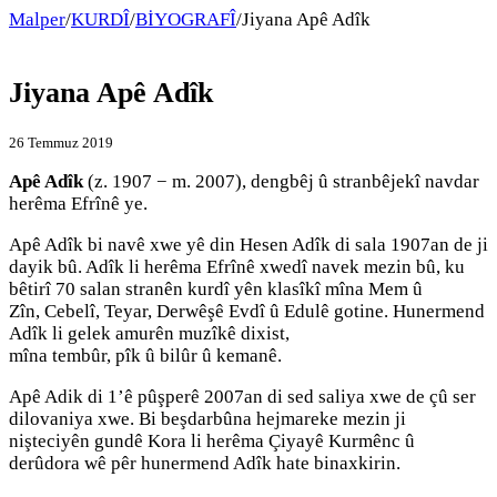
Malper
/
KURDÎ
/
BİYOGRAFÎ
/
Jiyana Apê Adîk
Jiyana Apê Adîk
26 Temmuz 2019
Apê Adîk
(z. 1907 − m. 2007), dengbêj û stranbêjekî navdar
herêma Efrînê ye.
Apê Adîk bi navê xwe yê din Hesen Adîk di sala 1907an de ji
dayik bû. Adîk li herêma Efrînê xwedî navek mezin bû, ku
bêtirî 70 salan stranên kurdî yên klasîkî mîna Mem û
Zîn, Cebelî, Teyar, Derwêşê Evdî û Edulê gotine. Hunermend
Adîk li gelek amurên muzîkê dixist,
mîna tembûr, pîk û bilûr û kemanê.
Apê Adik di 1’ê pûşperê 2007an di sed saliya xwe de çû ser
dilovaniya xwe. Bi beşdarbûna hejmareke mezin ji
nişteciyên gundê Kora li herêma Çiyayê Kurmênc û
derûdora wê pêr hunermend Adîk hate binaxkirin.