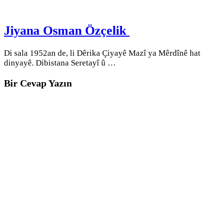
Jiyana Osman Özçelik
Di sala 1952an de, li Dêrika Çiyayê Mazî ya Mêrdînê hat
dinyayê. Dibistana Seretayî û …
Bir Cevap Yazın