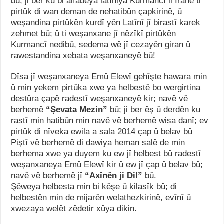
bû; ji ber ku bi alfabeya latîniya Kurmancî li Iranê ti
pirtûk di wan deman de nehatibûn çapkirinê, û
weşandina pirtûkên kurdî yên Latînî jî birastî karek
zehmet bû; û ti weşanxane jî nêzîkî pirtûkên
Kurmancî nedibû, sedema wê jî cezayên giran û
rawestandina xebata weşanxaneyê bû!
Dîsa jî weşanxaneya Emû Elewî gehîşte hawara min
û min yekem pirtûka xwe ya helbestê bo wergirtina
destûra çapê radestî weşanxaneyê kir; navê vê
berhemê
“Şevata Mezin”
bû; ji ber êş û derdên ku
rastî min hatibûn min navê vê berhemê wisa danî; ev
pirtûk di nîveka ewila a sala 2014 çap û belav bû
Piştî vê berhemê di dawiya heman salê de min
berhema xwe ya duyem ku ew jî helbest bû radestî
weşanxaneya Emû Elewî kir û ew jî çap û belav bû;
navê vê berhemê jî
“Axînên ji Dil”
bû.
Şêweya helbesta min bi kêşe û kilasîk bû; di
helbestên min de mijarên welathezkirinê, evînî û
xwezaya welêt zêdetir xûya dikin.