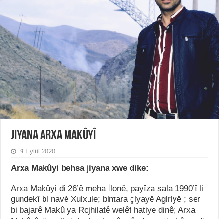
Jiyana Arxa Makûyî
9 Eylül 2020
Arxa Makûyi behsa jiyana xwe dike:
Arxa Makûyi di 26’ê meha İlonê, payîza sala 1990’î li
gundekî bi navê Xulxule; bintara çiyayê Agiriyê ; ser
bi bajarê Makû ya Rojhilatê welêt hatiye dinê; Arxa