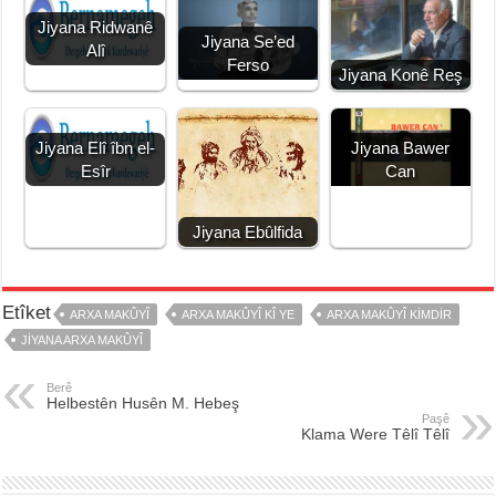
Jiyana Ridwanê
Jiyana Se’ed
Alî
Ferso
Jiyana Konê Reş
Jiyana Bawer
Jiyana Elî îbn el-
Can
Esîr
Jiyana Ebûlfida
Etîket
ARXA MAKÛYÎ
ARXA MAKÛYÎ KÎ YE
ARXA MAKÛYÎ KIMDIR
JIYANA ARXA MAKÛYÎ
Berê
Helbestên Husên M. Hebeş
Paşê
Klama Were Têlî Têlî