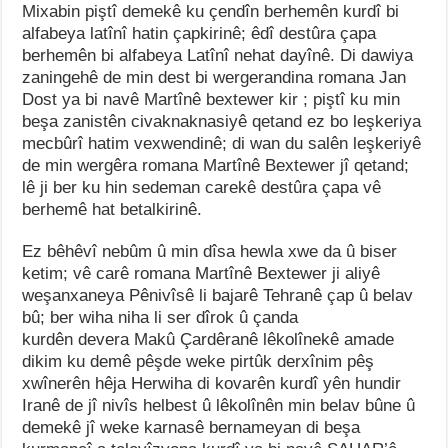
Mixabin piştî demekê ku çendîn berhemên kurdî bi
alfabeya latînî hatin çapkirinê; êdî destûra çapa
berhemên bi alfabeya Latînî nehat dayînê. Di dawiya
zaningehê de min dest bi wergerandina romana Jan
Dost ya bi navê Martînê bextewer kir ; piştî ku min
beşa zanistên civaknaknasiyê qetand ez bo leşkeriya
mecbûrî hatim vexwendinê; di wan du salên leşkeriyê
de min wergêra romana Martînê Bextewer jî qetand;
lê ji ber ku hin sedeman carekê destûra çapa vê
berhemê hat betalkirinê.
Ez bêhêvî nebûm û min dîsa hewla xwe da û biser
ketim; vê carê romana Martînê Bextewer ji aliyê
weşanxaneya Pênivîsê li bajarê Tehranê çap û belav
bû; ber wiha niha li ser dîrok û çanda
kurdên devera Makû Çardêranê lêkolînekê amade
dikim ku demê pêşde weke pirtûk derxînim pêş
xwînerên hêja Herwiha di kovarên kurdî yên hundir
Iranê de jî nivîs helbest û lêkolînên min belav bûne û
demekê jî weke karnasê bernameyan di beşa