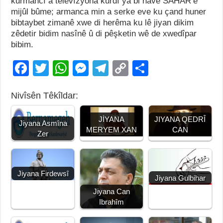
kurmancî a televîzyona kurdî ya bi navê SAHAR’ê
mijûl bûme; armanca min a serke eve ku çand huner
bibtaybet zimanê xwe di herêma ku lê jiyan dikim
zêdetir bidim nasînê û di pêşketin wê de xwedîpar
bibim.
F
T
W
M
T
C
S
a
wi
h
e
el
o
h
Nivîsên Têkîldar:
c
tt
at
ss
e
p
ar
e
er
s
e
gr
y
e
JİYANA
JIYANA QEDRÎ
Jiyana Asmîna
b
A
n
a
Li
MERYEM XAN
CAN
Zer
o
p
g
m
n
o
p
er
k
Jiyana Firdewsî
k
Jiyana Gulbihar
Jiyana Can
Ibrahîm