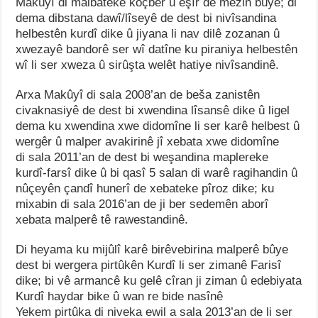
Makûyî di malbateke koçber û eşîr de mezin bûye; di
dema dibstana dawî/lîseyê de dest bi nivîsandina
helbestên kurdî dike û jiyana li nav dilê zozanan û
xwezayê bandorê ser wî datîne ku piraniya helbestên
wî li ser xweza û sirûşta welêt hatiye nivîsandinê.
Arxa Makûyî di sala 2008’an de beša zanistên
civaknasiyê de dest bi xwendina lîsansê dike û ligel
dema ku xwendina xwe didomîne li ser karê helbest û
wergêr û malper avakirinê jî xebata xwe didomîne
di sala 2011’an de dest bi weşandina maplereke
kurdî-farsî dike û bi qasî 5 salan di warê ragihandin û
nûçeyên çandî hunerî de xebateke pîroz dike; ku
mixabin di sala 2016’an de ji ber sedemên aborî
xebata malperê tê rawestandinê.
Di heyama ku mijûlî karê birêvebirina malperê bûye
dest bi wergera pirtûkên Kurdî li ser zimanê Farisî
dike; bi vê armancê ku gelê cîran ji ziman û edebiyata
Kurdî haydar bike û wan re bide nasînê
Yekem pirtûka di niveka ewil a sala 2013’an de li ser