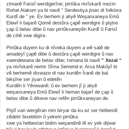
zimanê Farisî werdigerîne; pirtûka nivîskarê mezin
Rohat Alakom ya bi navê ” Serdestiya jinan di folklora
Kurdî de ” ye. Ev berhem ji aliyê Weşanxaneya Emû
Elewî li bajarê Qomê destûra çapê werdigre û piştre
çap û belav dibe û nav pirtûkxaneyên Kurdî û Farisî
de cihê xwe digire.
Pirtûka duyem ku di nîveka duyem a wê salê de
amadeyî çapê dibe û destûra çapê werdigre û nav
xwendewana de belav dibe; romana bi navê
” Xezal “
ya nivîskarê nemir Sîma Semend e; Arxa Makûyî bi
vê berhemê dixwaze di nav kurdên Îranê de bal
bikşîne ser jiyan û edetên
Kurdên li Yêrewanê; û ev berhem jî ji aliyê
weşanxaneya Emû Elewî li heman bajarî de çap û
belav dibe û dikeve nav refên pirtûkxaneyan de.
Piştî van wergêran min biryar da ku ez ser helbestê
zêdetir bixebitim û yekem pirtûka
xwe ya helbestan bidim weşandinê lê ev yek dijwar