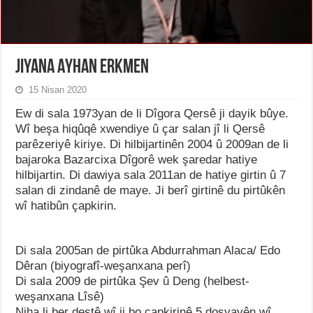
Jiyana Ayhan Erkmen
15 Nisan 2020
Ew di sala 1973yan de li Dîgora Qersê ji dayik bûye.
Wî beşa hiqûqê xwendiye û çar salan jî li Qersê
parêzeriyê kiriye. Di hilbijartinên 2004 û 2009an de li
bajaroka Bazarcixa Dîgorê wek şaredar hatiye
hilbijartin. Di dawiya sala 2011an de hatiye girtin û 7
salan di zindanê de maye. Ji berî girtinê du pirtûkên
wî hatibûn çapkirin.
Di sala 2005an de pirtûka Abdurrahman Alaca/ Edo
Dêran (biyografî-weşanxana perî)
Di sala 2009 de pirtûka Şev û Deng (helbest-
weşanxana Lîsê)
Niha li ber destê wî ji bo çapkirinê 5 dosyayên wî