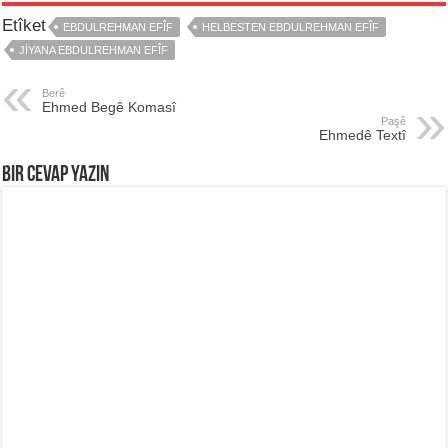
Etîket
EBDULREHMAN EFÎF
HELBESTEN EBDULREHMAN EFÎF
JIYANA EBDULREHMAN EFÎF
Berê
Ehmed Begê Komasî
Paşê
Ehmedê Textî
Bir Cevap Yazın