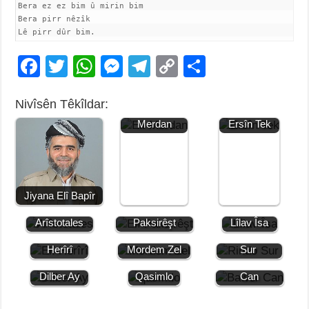
Bera ez ez bim û mirin bim

Bera pirr nêzîk

Lê pirr dûr bim.
F
T
W
M
T
C
S
a
wi
h
e
el
o
h
Nivîsên Têkîldar:
c
tt
at
ss
e
p
ar
Jiyana Elî
Jiyana
Merdan
Ersîn Tek
e
er
s
e
gr
y
e
b
A
n
a
Li
o
p
g
m
n
o
p
er
k
Jiyana Elî Bapîr
Jiyana
Jiyana Elî
Jiyana
k
Arîstotales
Paksirêşt
Lîlav Îsa
Jiyana
Jiyana Elî
Jiyana
Jiyana Rindo
Ebdulreh
Herîrî
Mordem Zel
Sur
Jiyana
man
Jiyana Bawer
Dilber Ay
Qasimlo
Can