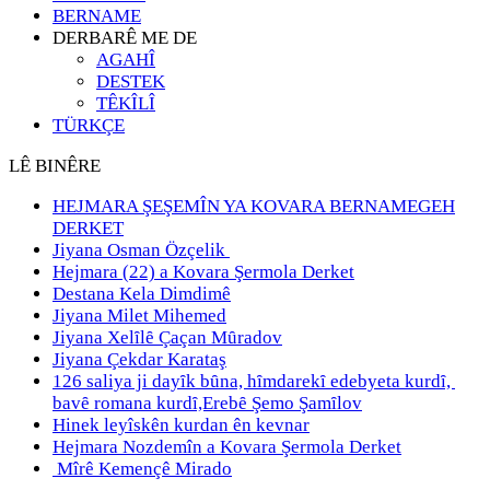
BERNAME
DERBARÊ ME DE
AGAHÎ
DESTEK
TÊKÎLÎ
TÜRKÇE
LÊ BINÊRE
HEJMARA ŞEŞEMÎN YA KOVARA BERNAMEGEH
DERKET
Jiyana Osman Özçelik
Hejmara (22) a Kovara Şermola Derket
Destana Kela Dimdimê
Jiyana Milet Mihemed
Jiyana Xelȋlȇ Çaçan Mȗradov
Jiyana Çekdar Karataş
126 saliya ji dayȋk bȗna, hȋmdarekȋ edebyeta kurdȋ,
bavȇ romana kurdȋ,Erebȇ Şemo Şamȋlov
Hinek leyîskên kurdan ên kevnar
Hejmara Nozdemîn a Kovara Şermola Derket
Mîrê Kemençê Mirado