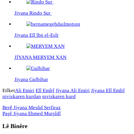
Jiyana Rindo Sur
Jiyana Elî îbn el-Esîr
JİYANA MERYEM XAN
Jiyana Gulbihar
Etîket
Ali Emiri
Elî Emîrî
Jiyana Ali Emiri
Jiyana Elî Emîrî
niviskaren kurdan
nıviskaren kurd
Berê
Jiyana Mesûd Serfiraz
Paşê
Jiyana Ehmed Murşîdî
Lê Binêre