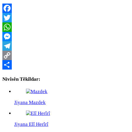
Facebook
Twitter
WhatsApp
Messenger
Telegram
Copy
Link
Share
Nivîsên Têkîldar:
Jiyana Mazdek
Jiyana Elî Herîrî