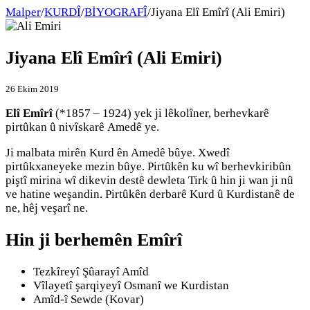
Malper
/
KURDÎ
/
BİYOGRAFÎ
/
Jiyana Elî Emîrî (Ali Emiri)
Jiyana Elî Emîrî (Ali Emiri)
26 Ekim 2019
Elî Emîrî
(*1857 – 1924) yek ji lêkolîner, berhevkarê
pirtûkan û nivîskarê Amedê ye.
Ji malbata mirên Kurd ên Amedê bûye. Xwedî
pirtûkxaneyeke mezin bûye. Pirtûkên ku wî berhevkiribûn
piştî mirina wî dikevin destê dewleta Tirk û hin ji wan ji nû
ve hatine weşandin. Pirtûkên derbarê Kurd û Kurdistanê de
ne, hêj veşarî ne.
Hin ji berhemên Emîrî
Tezkîreyî Şûarayî Amîd
Vîlayetî şarqiyeyî Osmanî we Kurdistan
Amîd-î Sewde (Kovar)