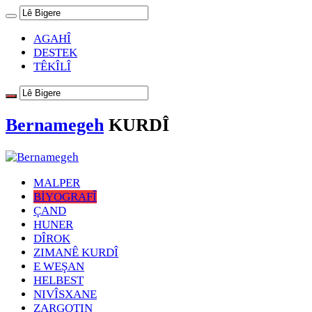
AGAHÎ
DESTEK
TÊKÎLÎ
Bernamegeh
KURDÎ
MALPER
BİYOGRAFÎ
ÇAND
HUNER
DÎROK
ZIMANÊ KURDÎ
E WEŞAN
HELBEST
NIVÎSXANE
ZARGOTIN