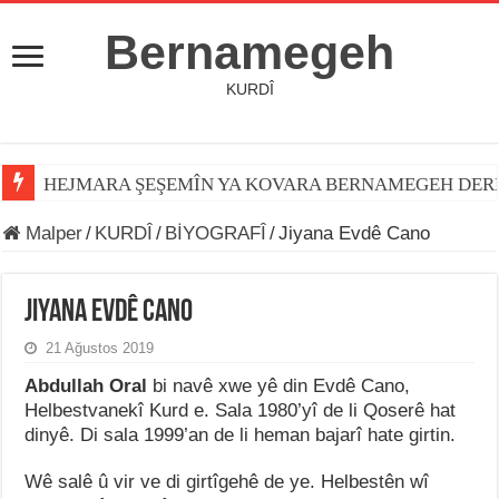
Bernamegeh
KURDÎ
HEJMARA ŞEŞEMÎN YA KOVARA BERNAMEGEH DER
Malper
/
KURDÎ
/
BİYOGRAFÎ
/
Jiyana Evdê Cano
Jiyana Evdê Cano
21 Ağustos 2019
Abdullah Oral
bi navê xwe yê din Evdê Cano,
Helbestvanekî Kurd e. Sala 1980’yî de li Qoserê hat
dinyê. Di sala 1999’an de li heman bajarî hate girtin.
Wê salê û vir ve di girtîgehê de ye. Helbestên wî