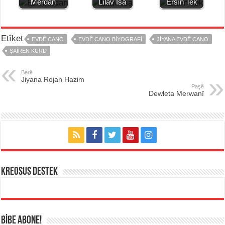
Merdan
Lîlav Îsa
Ersîn Tek
Etîket
EVDÊ CANO
EVDÊ CANO BIYOGRAFI
JIYANA EVDÊ CANO
ŞAIREN KURD
Berê
Jiyana Rojan Hazim
Paşê
Dewleta Merwanî
KREOSUS DESTEK
BİBE ABONE!