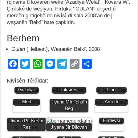
rojname û kovarên weke ’Azadiya Welat’, ‘Kovara W’,
Çirûskê de weşiyan. Pirtuka ‘’GULAN’’ di şert û
mercên girtigehê de nivîsî di sala 2008’an de ji
weşanên ‘Belkî’ hate çapkirin.
Berhem
Gulan
(Helbest), Weşanên Belkî, 2008
F
T
W
M
T
C
S
a
wi
h
e
el
o
h
Nivîsên Têkîldar:
c
tt
at
ss
e
p
ar
Jiyana
Jiyana Elî
Jiyana Bawer
Gulbihar
Paksirêşt
Can
e
er
s
e
gr
y
e
Jiyana Mem
Jiyana Cano
b
A
n
a
Li
Med
Amedî
Jiyana Mîr Tehsîn
Beg
o
p
g
m
n
Jiyana
o
p
er
k
Firdewsî
Jiyana Pîr Kerîm
Reş
Jiyana Jîr Dilovan
k
Jiyana Elî
Jiyana
Jiyana