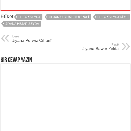
Etîket
HEJAR SEYDA
HEJAR SEYDA BIYOGRAFI
HEJAR SEYDA KI YE
JIYANA HEJAR SEYDA
Berê
Jiyana Perwîz Cîhanî
Paşê
Jiyana Bawer Yekta
Bir Cevap Yazın