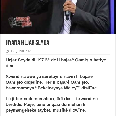
Jiyana Hejar Seyda
12 Şubat 2020
Hejar Seyda di 1971’ê de li bajarê Qamişlo hatiye
dinê.
Xwendina xwe ya seretayî û navîn li bajarê
Qamişlo diqedîne. Her li bajarê Qamişlo,
bawernameya “Bekeloryaya Wêjeyî” disitîne.
Lê ji ber sedemên aborî, êdî dest ji xwendinê
berdide. Paşê, tenê bi qasî du mehan li
peymangeheke taybet, muzîkê dixwîne.