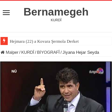
Bernamegeh
KURDÎ
Hejmara (22) a Kovara Şermola Derket
Malper
/
KURDÎ
/
BİYOGRAFÎ
/
Jiyana Hejar Seyda