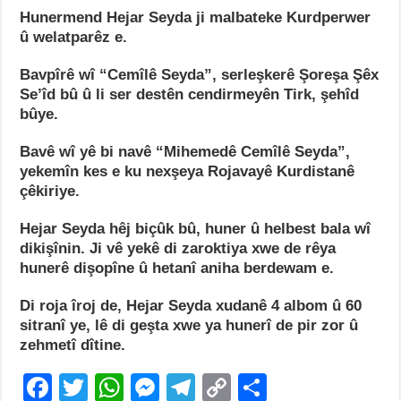
Hunermend Hejar Seyda ji malbateke Kurdperwer
û welatparêz e.
Bavpîrê wî “Cemîlê Seyda”, serleşkerê Şoreşa Şêx
Se’îd bû û li ser destên cendirmeyên Tirk, şehîd
bûye.
Bavê wî yê bi navê “Mihemedê Cemîlê Seyda”,
yekemîn kes e ku nexşeya Rojavayê Kurdistanê
çêkiriye.
Hejar Seyda hêj biçûk bû, huner û helbest bala wî
dikişînin. Ji vê yekê di zaroktiya xwe de rêya
hunerê dişopîne û hetanî aniha berdewam e.
Di roja îroj de, Hejar Seyda xudanê 4 albom û 60
sitranî ye, lê di geşta xwe ya hunerî de pir zor û
zehmetî dîtine.
F
T
W
M
T
C
S