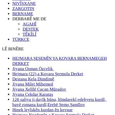
NIVÎSXANE
ZARGOTIN
BERNAME
DERBARÊ ME DE
AGAHÎ
DESTEK
TÊKÎLÎ
TÜRKÇE
LÊ BINÊRE
HEJMARA ŞEŞEMÎN YA KOVARA BERNAMEGEH
DERKET
Jiyana Osman Özçelik
Hejmara (22) a Kovara Şermola Derket
Destana Kela Dimdimê
Jiyana Milet Mihemed
Jiyana Xelȋlȇ Çaçan Mȗradov
Jiyana Çekdar Karataş
126 saliya ji dayȋk bȗna, hȋmdarekȋ edebyeta kurdȋ,
bavȇ romana kurdȋ,Erebȇ Şemo Şamȋlov
Hinek leyîskên kurdan ên kevnar
Hejmara Nozdemîn a Kovara Şermola Derket