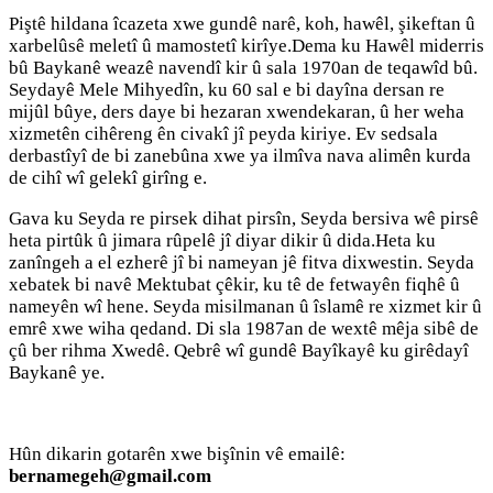
Piştê hildana îcazeta xwe gundê narê, koh, hawêl, şikeftan û
xarbelûsê meletî û mamostetî kirîye.Dema ku Hawêl miderris
bû Baykanê weazê navendî kir û sala 1970an de teqawîd bû.
Seydayê Mele Mihyedîn, ku 60 sal e bi dayîna dersan re
mijûl bûye, ders daye bi hezaran xwendekaran, û her weha
xizmetên cihêreng ên civakî jî peyda kiriye. Ev sedsala
derbastîyî de bi zanebûna xwe ya ilmîva nava alimên kurda
de cihî wî gelekî girîng e.
Gava ku Seyda re pirsek dihat pirsîn, Seyda bersiva wê pirsê
heta pirtûk û jimara rûpelê jî diyar dikir û dida.Heta ku
zanîngeh a el ezherê jî bi nameyan jê fitva dixwestin. Seyda
xebatek bi navê Mektubat çêkir, ku tê de fetwayên fiqhê û
nameyên wî hene. Seyda misilmanan û îslamê re xizmet kir û
emrê xwe wiha qedand. Di sla 1987an de wextê mêja sibê de
çû ber rihma Xwedê. Qebrê wî gundê Bayîkayê ku girêdayî
Baykanê ye.
Hûn dikarin gotarên xwe bişînin vê emailê:
bernamegeh@gmail.com