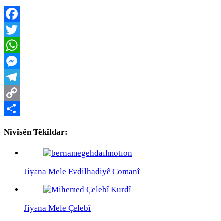
Facebook
Twitter
WhatsApp
Messenger
Telegram
Copy
Link
Share
Nivîsên Têkîldar:
Jiyana Mele Evdilhadiyê Comanî
Jiyana Mele Çelebî