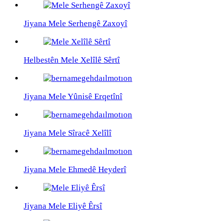
Jiyana Mele Serhengê Zaxoyî
Helbestên Mele Xelîlê Sêrtî
Jiyana Mele Yûnisê Erqetînî
Jiyana Mele Sîracê Xelîlî
Jiyana Mele Ehmedê Heyderî
Jiyana Mele Eliyê Êrsî