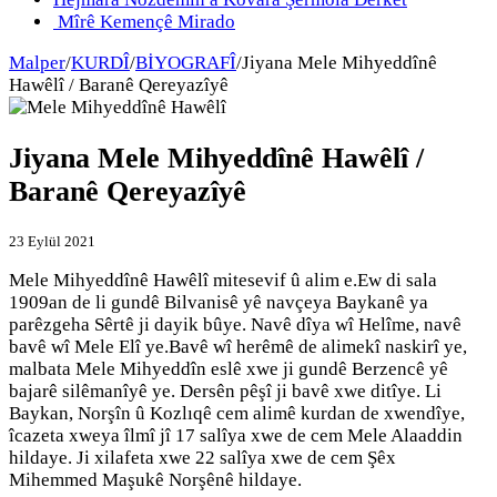
Mîrê Kemençê Mirado
Malper
/
KURDÎ
/
BİYOGRAFÎ
/
Jiyana Mele Mihyeddînê
Hawêlî / Baranê Qereyazîyê
Jiyana Mele Mihyeddînê Hawêlî /
Baranê Qereyazîyê
23 Eylül 2021
Mele Mihyeddînê Hawêlî mitesevif û alim e.Ew di sala
1909an de li gundê Bilvanisê yê navçeya Baykanê ya
parêzgeha Sêrtê ji dayik bûye. Navê dîya wî Helîme, navê
bavê wî Mele Elî ye.Bavê wî herêmê de alimekî naskirî ye,
malbata Mele Mihyeddîn eslê xwe ji gundê Berzencê yê
bajarê silêmanîyê ye. Dersên pêşî ji bavê xwe ditîye. Li
Baykan, Norşîn û Kozlıqê cem alimê kurdan de xwendîye,
îcazeta xweya îlmî jî 17 salîya xwe de cem Mele Alaaddin
hildaye. Ji xilafeta xwe 22 salîya xwe de cem Şêx
Mihemmed Maşukê Norşênê hildaye.