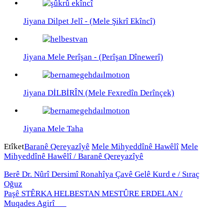
Jiyana Dilpet Jelî - (Mele Şikrî Ekîncî)
Jiyana Mele Perîşan - (Perîşan Dînewerî)
Jiyana DİLBİRÎN (Mele Fexredîn Derînçek)
Jiyana Mele Taha
Etîket
Baranê Qereyazîyê
Mele Mihyeddînê Hawêlî
Mele
Mihyeddînê Hawêlî / Baranê Qereyazîyê
Berê
Dr. Nûrî Dersimî Ronahîya Çavê Gelê Kurd e / Sıraç
Oğuz
Paşê
STÊRKA HELBESTAN MESTÛRE ERDELAN /
Muqades Agirî