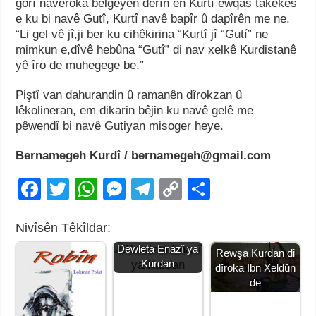
gorî naveroka belgeyên
dêrîn ên Kurtî ewqas takekes
e ku bi navê Gutî
,
Kurtî navê bapîr û dapîrên me ne
.
“
Li gel vê jî,ji ber ku cihêkirina “Kurtî jî “Gutí” n
e
mimkun e,dîvê hebûna
“
Gutî
”
di nav xelkê Kurdistanê
yê îro de muhegege be
.”
Piştî van dahurandin û ramanên dîrokzan û
lêkolineran
,
em dikarin bêjin ku navê gelê me
pêwendî bi navê Gutiyan misoger heye
.
Bernamegeh Kurdî / bernamegeh@gmail.com
F
T
W
M
T
C
S
a
wi
h
e
el
o
h
Nivîsên Têkîldar:
c
tt
at
ss
e
p
ar
Dewleta Enazî ya
e
er
s
e
gr
y
e
Rewşa Kurdan di
Kurdan
dîroka Ibn Xeldûn
b
A
n
a
Li
de
o
p
g
m
n