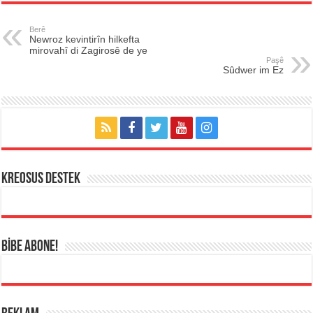
Berê
Newroz kevintirîn hilkefta
mirovahî di Zagirosê de ye
Paşê
Sûdwer im Ez
KREOSUS DESTEK
BİBE ABONE!