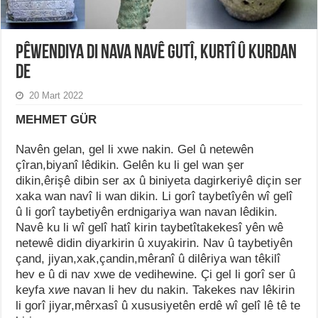
Pêwendiya di nava navê Gutî, Kurtî û Kurdan
de
20 Mart 2022
MEHMET GÜR
Navên gelan
,
gel li xwe nakin
.
Gel
û
netewên
çîran,biyanî lêdikin
.
Gelên ku li gel wan şer
dikin,êrişê dibin ser ax û biniyeta dagirkeriyê diçin ser
xaka wan navî li wan dikin
.
Li gorî taybetîyên wî gelî
û li gorî taybetiyên erdnigariya wan navan lêdikin
.
Navê ku li wî gelî hatî kirin taybetîtakekesî yên wê
netewê didin diyarkirin û xuyakirin
.
Nav û taybetiyên
çand
,
jiyan,xak,çandin,mêranî û dilêriya wan têkilî
hev e û di nav xwe de vedihewine
.
Çi gel li
gorî ser û
keyfa x
w
e navan li hev du nakin
.
Takekes nav lêkirin
li gorî jiyar,mêrxasî û xususiyetên erdê wî gelî lê tê te