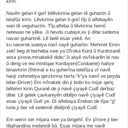
kirin
.
Navên gelan li gorî bilêvkirina gelan tê guhartin û
telafûz kirin
.
Lêvkirina gelan li
gorî
tîp û
alfebayên
wan tê
veguhaztin
.
Tîp,alfeba û lêvkirina hemû
netewan ne yê
k
e
.
Ji hevdu cudaye,ev ji dibe sedema
navan guhartinê. Lê belê esas yekê. An
ku
naverok,wateya navî nayê guhartin. Mehmet Emin
zekî beg di berheba xwe
y
a Dîroka Kurd û Kurdistanê
wisa
şirove,minakekê dide
;
“Ji aliyê nivîskarên bi nav
û deng ve ew mintiqae Korduyen(Corduene) hatiye
binavkirin (îhtimal e ku guherîna telefûza vî n
a
vê
hanji zehmetiya qerzkirina herfa
“
k
“
ya samî ve peyda
bibe
–
Driver) Em mînakek din ji bidin ku mijar qenç
bêfehm kirin.Quranê de ji navê çiyayê Cudî derbaz
dibe
.
Lê
gelek çavkaniyên dibêjin navê çiyayê Cudî
esas çiyayê Gutî ye. Di alfebaya Ereban de
t
î
p
a “
g
”
tune,ji ber vê sedemê dibêjinê çiyayê Cudî.
Em werin ser mijara xwe ya bingehî
.
Ev şîrove ji ber
têgihandina mebestê bû
.
Esa
s
mijara
me
navê