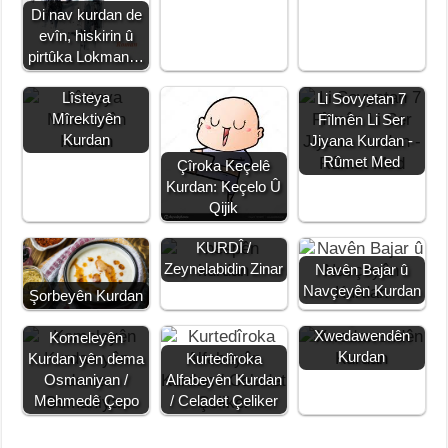
o
p
er
k
Di nav kurdan de
k
evîn, hiskirin û
pirtûka Lokman…
Lîsteya
Li Sovyetan 7
Mîrektiyên
Fîlmên Li Ser
Kurdan
Jiyana Kurdan -
Rûmet Med
Çîroka Keçelê
HESPÊN
Kurdan: Keçelo Û
NAVDAR Û
Qijik
NAVÊ HESPÊN
KURDÎ /
Zeynelabidin Zinar
Navên Bajar û
Navçeyên Kurdan
Şorbeyên Kurdan
Çend
Xwedawendên
Komeleyên
Kurdan
Kurdan yên dema
Kurtedîroka
Osmaniyan /
Alfabeyên Kurdan
Mehmedê Çepo
/ Celadet Çeliker