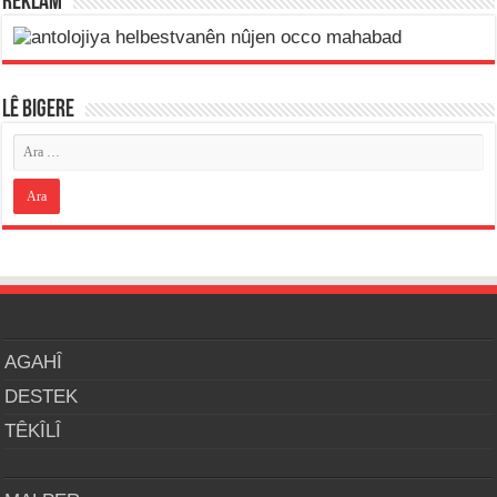
REKLAM
LÊ BIGERE
AGAHÎ
DESTEK
TÊKÎLÎ