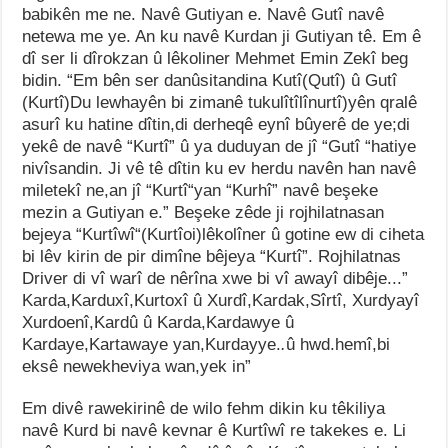
babikên me
ne
.
Navê Gutiyan e. Navê Gutî navê
netewa me ye. An ku navê Kurdan ji Gutiyan tê
.
Em ê
dî ser li dîrokzan û lêkoliner Mehmet Emin
Zekî beg
bidin
.
“Em bên ser danûsitandina Kutî(Qutî) û Gutî
(Kurtî)Du lewhayên bi zimanê tukulîtîlînurtî)yên qralê
asurî ku hatine dîtin,di derheqê eynî bûyerê de ye;di
yekê de navê “Kurtî” û ya duduyan de jî “Gutî “hatiye
nivîsandin
.
Ji vê tê dîtin ku ev herdu navên han navê
miletekî ne,an jî
“
Kurtî
“
yan
“
Kurhî
”
navê beşeke
mezin a Gutiyan e
.”
Beşeke zêde ji rojhilatnasan
bejeya
“
Kurtîwî
“
(Kurtîoi)lêkolîner û gotine ew di ciheta
bi lêv kirin de pir dimîne bêjeya “Kurtî”
.
Rojhilatnas
Driver di vî warî de nêrîna xwe bi vî awayî dibêje
..
.”
Karda,Karduxî,Kurtoxî û Xurdî,Kardak,Sîrtî, Xurdyayî
Xurdoenî,Kardû û Karda,Kardawye û
Kardaye,Kartawaye yan,Kurdayye
.
.
û hwd.hemî,bi
eksê newekheviya wan,yek
in
”
Em divê rawekirinê de wilo fehm dikin ku têkiliya
navê Kurd bi navê kevnar ê Kurtîwî re takekes e
.
Li