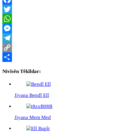
Facebook
Twitter
WhatsApp
Messenger
Telegram
Copy
Link
Share
Nivîsên Têkîldar:
Jiyana Bendî Elî
Jiyana Mem Med