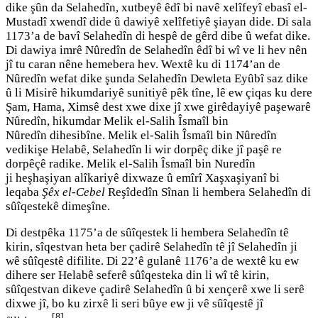
dike şûn da Selahedîn, xutbeyê êdî bi navê xelîfeyî ebasî el-
Mustadî xwendî dide û dawiyê xelîfetiyê şiayan dide. Di sala
1173’a de bavî Selahedîn di hespê de gêrd dibe û wefat dike.
Di dawiya imrê Nûredîn de Selahedîn êdî bi wî ve li hev nên
jî tu caran nêne hemebera hev. Wextê ku di 1174’an de
Nûredîn wefat dike şunda Selahedîn Dewleta Eyûbî saz dike
û li Misirê hikumdariyê sunitiyê pêk tîne, lê ew çiqas ku dere
Şam, Hama, Ximsê dest xwe dixe jî xwe girêdayiyê paşewarê
Nûredîn, hikumdar Melik el-Salih Îsmaîl bin
Nûredîn dihesibîne. Melik el-Salih Îsmaîl bin Nûredîn
vedikişe Helabê, Selahedîn li wir dorpêç dike jî paşê re
dorpêçê radike. Melik el-Salih Îsmaîl bin Nuredîn
ji heşhaşiyan alîkariyê dixwaze û emîrî Xaşxaşiyanî bi
leqaba
Şêx el-Cebel
Reşîdedîn Sînan li hembera Selahedîn di
sûîqestekê dimeşîne.
Di destpêka 1175’a de sûîqestek li hembera Selahedîn tê
kirin, sîqestvan heta ber çadirê Selahedîn tê jî Selahedîn ji
wê sûîqestê difilite. Di 22’ê gulanê 1176’a de wextê ku ew
dihere ser Helabê seferê sûîqesteka din li wî tê kirin,
sûîqestvan dikeve çadirê Selahedîn û bi xençerê xwe li serê
dixwe jî, bo ku zirxê li seri bûye ew ji vê sûîqestê jî
[8]