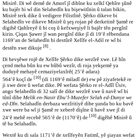
Misirê. Di wê demê de Amorî jî dibîne ku xelkî Qehîre şûnê
ku bajêr bi wî din Selahedîn ku bişewitînin û talan bikin,
Misirê terk dike û vedigere Filistînê. Şêrko dikeve bi
Selahedîn ve dikeve Misirê û şeş rojan pê derketinê Şamê re
digihê Qahîreyê û bi coş û kefxweşiyê li bajêr tên pergînî
kirin. Çiqas Şawer jî wan pergînî dike jî di 19’ê rêbendana
1169’an de Selahedîn bi destûrê Xelîfe el-Adil re wî bi
[8]
destên xwe dikuje
.
Di hevşêwe rojê de Xelîfe Şêrko dike wezîrê xwe. Lê hîn
çend meha bûn ku ew bûbû wezîr, di roja yekşemê ya
duduyê mehayê cemaziyelaxîrê( 25’ê adara)
[10]
564’ê koçî de
(di 1169’ê miladî de) ew pê ziyafetekê re
ji xwe dere û wefat dike. Pê wefata Şêrko re el-Adîl Ûsiv,
ango Selahedîn di 32 salî de dike wezîrê xwe û navê wî bi
tûnî dibe
Melik en-Nasir Ebu’l-Muzefer Selah ed-Dunye we
ed-Dîn
. Selahadîn derbaza wezîritiyê dibe şunda bo ku bavê
xwe were ba wî ji Şamê re xeberê dişîne û bavê xwe jî di
[10]
24’ê mehê recebê 565’ê de (1170’ê) de
digêhê Misirê û
tê ba Selahadîn.
Wextê ku di sala 1171’ê de xelîfeyên Fatimî, yê şiayan wefat