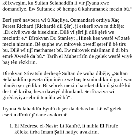
kêfxweşim, ku Sultan Selahaddîn li vir jîyana xwe
domandîye. Ew Sultanek bê hempa û kahramanek mezin bû.“
Berî şerê navbera wî û Xaçliya, Qumandarê ordiya Xaç
Perest Richard (Richardê dil Şêr), ji eskerê xwe ra dibêje;
„Di ciyê xwe da bisekinin. Dilê vî şêrî ji dilê şêrê we
mezintir e.“ Dîrokvan Dr. Stanley; „Hinek kes wesfê wî zatê
mezin nizanin. Bê şuphe ew, mirovek xwedî şeref û bê tirs
bu. Dilê wî tijî merhamet bû. Ew mirovek misilman û di bin
emrê Xwedê da bû.“ Tarîh el Muherrîrîn de gelek wesfê wiyê
baş tên rêzkirin.
Dîrokvan Stivatsîn derheqê Sultan de wuha dibêje; „Sultan
Selahaddîn quweta dijminên xwe baş texmîn dikir û gorî wan
planên şer çêdikir. Bi sebrek mezin hareket dikir û şixulê kû
dest pê kiriba, heya dawiyê dikudand. Serfîraziya wi
girêdayiya sebr û temûla wî bû“.
Jiyana Selahaddîn Eyubî di şer da debas bu. Lê wî gelek
eserên dîrokî jî dane avakirinê.
El Medrese el-Nasir: Li Kahîrê, li mihla El Firafe
kêleka tirba Imam Şafii hatiye avakirin.