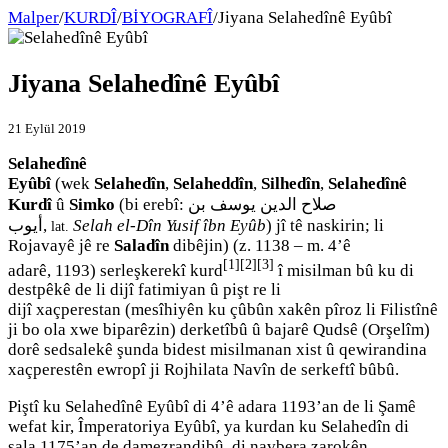
Malper
/
KURDÎ
/
BİYOGRAFÎ
/
Jiyana Selahedînê Eyûbî
Jiyana Selahedînê Eyûbî
21 Eylül 2019
Selahedînê
Eyûbî
(wek
Selahedîn
,
Selaheddîn
,
Silhedîn
,
Selahedînê
Kurdî
û
Simko
(bi erebî:
صلاح الدين يوسف بن
أيوب
‎,
Selah el-Dîn Yusif îbn Eyûb
) jî tê naskirin; li
lat.
Rojavayê jê re
Saladîn
dibêjin) (z. 1138 – m. 4’ê
[1]
[2]
[3]
adarê, 1193) serleşkerekî kurd
î misilman bû ku di
destpêkê de li dijî fatimiyan û pişt re li
dijî xaçperestan (mesîhiyên ku çûbûn xakên pîroz li Filistînê
ji bo ola xwe biparêzin) derketîbû û bajarê Qudsê (Orşelîm)
dorê sedsalekê şunda bidest misilmanan xist û qewirandina
xaçperestên ewropî ji Rojhilata Navîn de serkeftî bûbû.
Piştî ku Selahedînê Eyûbî di 4’ê adara 1193’an de li Şamê
wefat kir, Împeratoriya Eyûbî, ya kurdan ku Selahedîn di
sala 1175’an de damezrandibû, di navbera zarokên