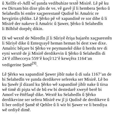
û Xelîfe el-Adîl wî şunda vedibuhize textê Misirê. Lê pê ku
ew Dirxam bin dixe şûn de ve, vê gavê jî li hembera Şerko û
Selahedîn bi emîre xaçperestanê Qudisê bi Amalric re
hevgirtin çêdike. Lê Şêrko pê vê xapandinê re sor dibe û li
Misirê der nakeve û Amalric û Şawer, Şêrko û Selahedîn
li Bilbîsê dorpêç dikin.
Di wê wextê de Nûredîn jî li Sûriyê êrişa bajarên xaçparestên
li Sûriyê dike û Enteqyayê heman heman bi dest xwe dixe.
Amalric bêçare bi Şêrko ve peymanekê dike û herdu tev di
eyni wextê de ji Misirê derdikevin û Şêrko û Selahedîn di
24’ê zîlhecceya 559’ê koçî/12’ê kewçêra 1164’an
[9]
vedigerine Şamê
.
Lê Şêrko wa xapandinê Şawer jibîr nake û di sala 1167’an de
bi Selahedîn ve şunda derdikeve sefereka ser Misirê. Lê bo
ku Şawêr jî dizanî ku Şêrko wê xapandinê jibîr nake û tirsa
wê timê di pişta wî de bû ew bi destedarê xweyê berê bi
Amorî ve êttêfaqê dike. Wextê ku Selahedîn û Şêrko
derdikevine ser sefera Misirê ew jî ji Qudisê de derdikeve û
li ber ordiyê Şamê tê Qehîre û li wir bi Şawer ve li bendiya
wê ordiyê dimê.