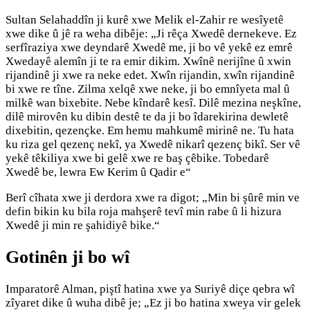
Sultan Selahaddîn ji kurê xwe Melik el-Zahir re wesîyetê
xwe dike û jê ra weha dibêje: „Ji rêça Xwedê dernekeve. Ez
serfîraziya xwe deyndarê Xwedê me, ji bo vê yekê ez emrê
Xwedayê alemîn ji te ra emir dikim. Xwînê nerijîne û xwin
rijandinê ji xwe ra neke edet. Xwîn rijandin, xwîn rijandinê
bi xwe re tîne. Zilma xelqê xwe neke, ji bo emnîyeta mal û
milkê wan bixebite. Nebe kîndarê kesî. Dilê mezina neşkîne,
dilê mirovên ku dibin destê te da ji bo îdarekirina dewletê
dixebitin, qezençke. Em hemu mahkumê mirinê ne. Tu hata
ku riza gel qezenç nekî, ya Xwedê nikarî qezenç bikî. Ser vê
yekê têkiliya xwe bi gelê xwe re baş çêbike. Tobedarê
Xwedê be, lewra Ew Kerim û Qadir e“
Berî cîhata xwe ji derdora xwe ra digot; „Min bi şûrê min ve
defin bikin ku bila roja mahşerê tevî min rabe û li hizura
Xwedê ji min re şahidiyê bike.“
Gotinên ji bo wî
Imparatorê Alman, piştî hatina xwe ya Suriyê diçe qebra wî
zîyaret dike û wuha dibê je; „Ez ji bo hatina xweya vir gelek