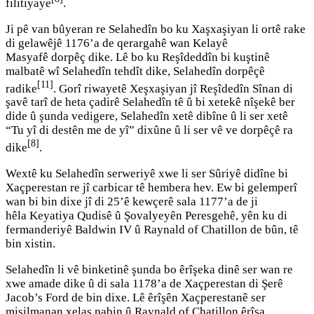
filitiyaye
.
Ji pê van bûyeran re Selahedîn bo ku Xaşxaşiyan li ortê rake
di gelawêjê 1176’a de qerargahê wan Kelayê
Masyafê dorpêç dike. Lê bo ku Reşîdeddîn bi kuştinê
malbatê wî Selahedîn tehdît dike, Selahedîn dorpêçê
[11]
radike
. Gorî riwayetê Xeşxaşiyan jî Reşîdedîn Sînan di
şavê tarî de heta çadirê Selahedîn tê û bi xetekê nîşekê ber
dide û şunda vedigere, Selahedîn xetê dibîne û li ser xetê
“Tu yî di destên me de yî” dixûne û li ser vê ve dorpêçê ra
[8]
dike
.
Wextê ku Selahedîn serweriyê xwe li ser Sûriyê didîne bi
Xaçperestan re jî carbicar tê hembera hev. Ew bi gelemperî
wan bi bin dixe jî di 25’ê kewçerê sala 1177’a de ji
hêla Keyatiya Qudisê û Şovalyeyên Peresgehê, yên ku di
fermanderiyê Baldwin IV û Raynald of Chatillon de bûn, tê
bin xistin.
Selahedîn li vê binketinê şunda bo êrîşeka dinê ser wan re
xwe amade dike û di sala 1178’a de Xaçperestan di Şerê
Jacob’s Ford de bin dixe. Lê êrîşên Xaçperestanê ser
misilmanan xelas nabin û Raynald of Chatillon êrîşa