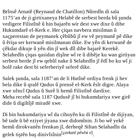
Brînsê Arnatê (Reynaud de Chatillon) Nûredîn di sala
1175’an de ji girtixaneya Helabê de serbest berda bû şunda
vedigere Filistînê û hin bajarên wir dest xwe dixe û dibe
Hukumdarê el-Kerk e. Her çiqas navbera misilman û
xaçperestan de peymanek çêbûbû jî ew vê peymanê pê dike
û êrişa ser kerwanê misilmanan dike. Ew yên di kerwanê de
çêkdar dikuje û yên din jî wek dîl dibe bajarê Kerekê.
Selahedîn çiqas qasidan dişîne wî re û dibêje ku wan girtiyan
serbest berde jî ew qebûl nake û Selahedîn jî êdî bo ku wî ji
holê rake dest bi seferberiyê seferê dike.
Salek şunda, sala 1187’an de li Hutînê ordiya frenk ji hev
bela dike û qralê Qudus û prensê el-Kerk êsîr digre. Alaya
xwe xêncî Qudus û Surê li hemû Filistînê dardixe.
Meha recebê sala 1187 Qudusê jî bi hukumdariya xwe girê
dide û digihîjê miradê xwe.
Di bin hukumdariya wî da cihuyên ku di Filistînê de dijiyan,
bê tade û bê eziyet jiyana xwe didomînin. Ji bo wê yekê
hemû dirokvanên frenkan jî, derheqê Siltan Selahadîn da
[
çavkanî pêwîst e
]
gelek tiştên baş dinivîsînin
.