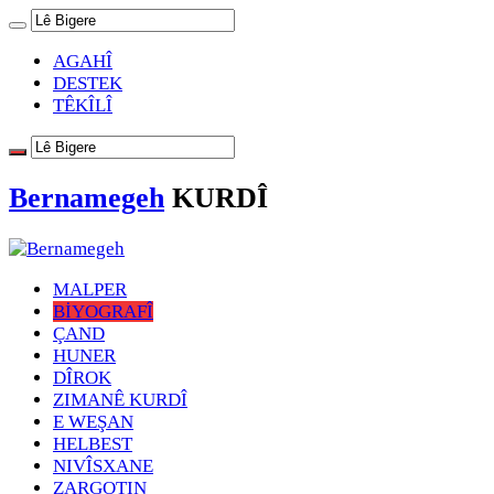
AGAHÎ
DESTEK
TÊKÎLÎ
Bernamegeh
KURDÎ
MALPER
BİYOGRAFÎ
ÇAND
HUNER
DÎROK
ZIMANÊ KURDÎ
E WEŞAN
HELBEST
NIVÎSXANE
ZARGOTIN