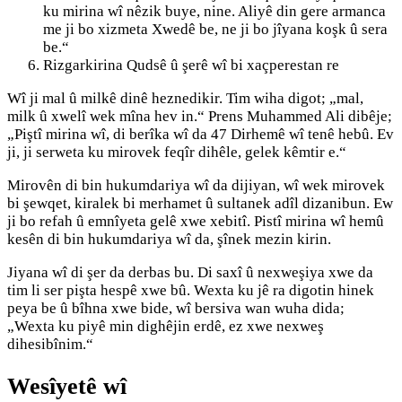
ku mirina wî nêzik buye, nine. Aliyê din gere armanca
me ji bo xizmeta Xwedê be, ne ji bo jîyana koşk û sera
be.“
Rizgarkirina Qudsê û şerê wî bi xaçperestan re
Wî ji mal û milkê dinê heznedikir. Tim wiha digot; „mal,
milk û xwelî wek mîna hev in.“ Prens Muhammed Ali dibêje;
„Piştî mirina wî, di berîka wî da 47 Dirhemê wî tenê hebû. Ev
ji, ji serweta ku mirovek feqîr dihêle, gelek kêmtir e.“
Mirovên di bin hukumdariya wî da dijiyan, wî wek mirovek
bi şewqet, kiralek bi merhamet û sultanek adîl dizanibun. Ew
ji bo refah û emnîyeta gelê xwe xebitî. Pistî mirina wî hemû
kesên di bin hukumdariya wî da, şînek mezin kirin.
Jiyana wî di şer da derbas bu. Di saxî û nexweşiya xwe da
tim li ser pişta hespê xwe bû. Wexta ku jê ra digotin hinek
peya be û bîhna xwe bide, wî bersiva wan wuha dida;
„Wexta ku piyê min dighêjin erdê, ez xwe nexweş
dihesibînim.“
Wesîyetê wî