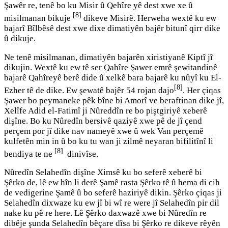
Şawêr re, tenê bo ku Misir û Qehîre yê dest xwe xe û
[8]
misilmanan bikuje
dikeve Misirê. Herweha wextê ku ew
bajarî Bîlbêsê dest xwe dixe dimatiyên bajêr bitunî qirr dike
û dikuje.
Ne tenê misilmanan, dimatiyên bajarên xiristiyanê Kiptî jî
dikujin. Wextê ku ew tê ser Qahîre Şawer emrê şewitandinê
bajarê Qahîreyê berê dide û xelkê bara bajarê ku nûyî ku El-
[8]
Ezher tê de dike. Ew şewatê bajêr 54 rojan dajo
. Her çiqas
Şawer bo peymaneke pêk bîne bi Amorî ve beraftinan dike jî,
Xelîfe Adid el-Fatimî ji Nûreddîn re bo piştgiriyê xeberê
dişîne. Bo ku Nûredîn bersivê qaziyê xwe pê de jî çend
perçem por jî dike nav nameyê xwe û wek Van perçemê
kulfetên min in û bo ku tu wan ji zilmê neyaran bifilitînî li
[8]
bendiya te ne
dinivîse.
Nûredîn Selahedîn dişîne Ximsê ku bo seferê xeberê bi
Şêrko de, lê ew hîn li derê Şamê rasta Şêrko tê û hema di cih
de vedigerine Şamê û bo seferê haziriyê dikin. Şêrko çiqas ji
Selahedîn dixwaze ku ew jî bi wî re were jî Selahedîn pir dil
nake ku pê re here. Lê Şêrko daxwazê xwe bi Nûredîn re
dibêje şunda Selahedîn bêçare dîsa bi Şêrko re dikeve rêyên