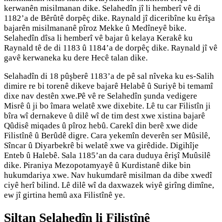
kerwanên misilmanan dike. Selahedîn jî li hemberî vê di
1182’a de Bêrûtê dorpêç dike. Raynald jî diceribîne ku êrîşa
bajarên misilmananê pîroz Mekke û Medîneyê bike.
Selahedîn dîsa li hemberî vê bajar û kelaya Kerakê ku
Raynald tê de di 1183 û 1184’a de dorpêç dike. Raynald jî vê
gavê kerwaneka ku dere Hecê talan dike.
Selahadîn di 18 pûşberê 1183’a de pê sal nîveka ku es-Salih
dimire re bi torenê dikeve bajarê Helabê û Suriyê bi temamî
dixe nav destên xwe.Pê vê re Selahedîn şunda vedigere
Misrê û ji bo îmara welatê xwe dixebite. Lê tu car Filistîn ji
bîra wî dernakeve û dilê wî de tim dest xwe xistina bajarê
Qûdisê miqades û pîroz hebû. Carekî din berê xwe dide
Filistînê û Berûdê digre. Cara yekemîn deverên ser Mûsilê,
Sîncar û Diyarbekrê bi welatê xwe va girêdide. Digihîje
Enteb û Halebê. Sala 1185’an da cara duduya êrişî Muûsilê
dike. Piraniya Mezopotamyayê û Kurdistanê dike bin
hukumdariya xwe. Nav hukumdarê misilman da dibe xwedî
ciyê herî bilind. Lê dilê wî da daxwazek wiyê girîng dimîne,
ew jî girtina hemû axa Filistînê ye.
Siltan Selahedîn li Filistînê