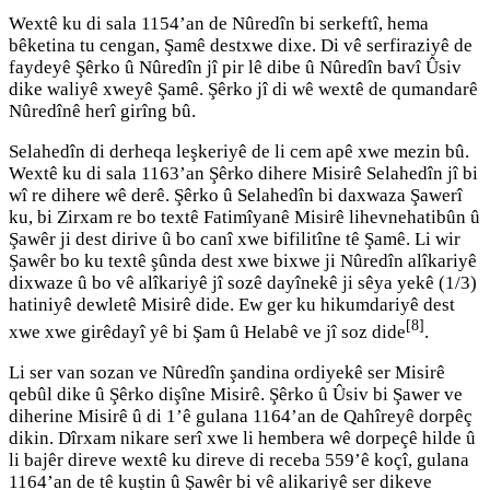
Wextê ku di sala 1154’an de Nûredîn bi serkeftî, hema
bêketina tu cengan, Şamê destxwe dixe. Di vê serfiraziyê de
faydeyê Şêrko û Nûredîn jî pir lê dibe û Nûredîn bavî Ûsiv
dike waliyê xweyê Şamê. Şêrko jî di wê wextê de qumandarê
Nûredînê herî girîng bû.
Selahedîn di derheqa leşkeriyê de li cem apê xwe mezin bû.
Wextê ku di sala 1163’an Şêrko dihere Misirê Selahedîn jî bi
wî re dihere wê derê. Şêrko û Selahedîn bi daxwaza Şawerî
ku, bi Zirxam re bo textê Fatimîyanê Misirê lihevnehatibûn û
Şawêr ji dest dirive û bo canî xwe bifilitîne tê Şamê. Li wir
Şawêr bo ku textê şûnda dest xwe bixwe ji Nûredîn alîkariyê
dixwaze û bo vê alîkariyê jî sozê dayînekê ji sêya yekê (1/3)
hatiniyê dewletê Misirê dide. Ew ger ku hikumdariyê dest
[8]
xwe xwe girêdayî yê bi Şam û Helabê ve jî soz dide
.
Li ser van sozan ve Nûredîn şandina ordiyekê ser Misirê
qebûl dike û Şêrko dişîne Misirê. Şêrko û Ûsiv bi Şawer ve
diherine Misirê û di 1’ê gulana 1164’an de Qahîreyê dorpêç
dikin. Dîrxam nikare serî xwe li hembera wê dorpeçê hilde û
li bajêr direve wextê ku direve di receba 559’ê koçî, gulana
1164’an de tê kuştin û Şawêr bi vê alikariyê ser dikeve