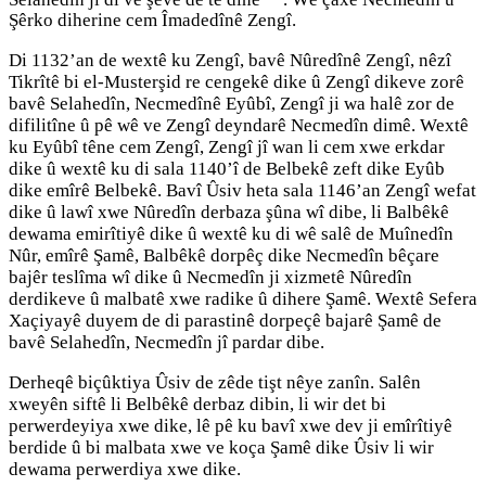
Şêrko diherine cem Îmadedînê Zengî.
Di 1132’an de wextê ku Zengî, bavê Nûredînê Zengî, nêzî
Tikrîtê bi el-Musterşid re cengekê dike û Zengî dikeve zorê
bavê Selahedîn, Necmedînê Eyûbî, Zengî ji wa halê zor de
difilitîne û pê wê ve Zengî deyndarê Necmedîn dimê. Wextê
ku Eyûbî têne cem Zengî, Zengî jî wan li cem xwe erkdar
dike û wextê ku di sala 1140’î de Belbekê zeft dike Eyûb
dike emîrê Belbekê. Bavî Ûsiv heta sala 1146’an Zengî wefat
dike û lawî xwe Nûredîn derbaza şûna wî dibe, li Balbêkê
dewama emirîtiyê dike û wextê ku di wê salê de Muînedîn
Nûr, emîrê Şamê, Balbêkê dorpêç dike Necmedîn bêçare
bajêr teslîma wî dike û Necmedîn ji xizmetê Nûredîn
derdikeve û malbatê xwe radike û dihere Şamê. Wextê Sefera
Xaçiyayê duyem de di parastinê dorpeçê bajarê Şamê de
bavê Selahedîn, Necmedîn jî pardar dibe.
Derheqê biçûktiya Ûsiv de zêde tişt nêye zanîn. Salên
xweyên siftê li Belbêkê derbaz dibin, li wir det bi
perwerdeyiya xwe dike, lê pê ku bavî xwe dev ji emîrîtiyê
berdide û bi malbata xwe ve koça Şamê dike Ûsiv li wir
dewama perwerdiya xwe dike.