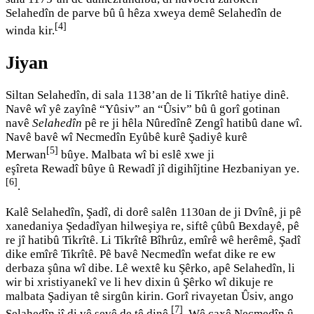
Selahedîn de parve bû û hêza xweya demê Selahedîn de
[4]
winda kir.
Jiyan
Siltan Selahedîn, di sala 1138’an de li Tikrîtê hatiye dinê.
Navê wî yê zayînê “Yûsiv” an “Ûsiv” bû û gorî gotinan
navê
Selahedîn
pê re ji hêla Nûredînê Zengî hatibû dane wî.
Navê bavê wî Necmedîn Eyûbê kurê Şadiyê kurê
[5]
Merwan
bûye. Malbata wî bi eslê xwe ji
eşîreta Rewadî bûye û Rewadî jî digihîjtine Hezbaniyan ye.
[6]
.
Kalê Selahedîn, Şadî, di dorê salên 1130an de ji Dvînê, ji pê
xanedaniya Şedadîyan hilweşiya re, siftê çûbû Bexdayê, pê
re jî hatibû Tikrîtê. Li Tikrîtê Bîhrûz, emîrê wê herêmê, Şadî
dike emîrê Tikrîtê. Pê bavê Necmedîn wefat dike re ew
derbaza şûna wî dibe. Lê wextê ku Şêrko, apê Selahedîn, li
wir bi xristiyanekî ve li hev dixin û Şêrko wî dikuje re
malbata Şadiyan tê sirgûn kirin. Gorî rivayetan Ûsiv, ango
[7]
Selahedîn jî di vê şevê de tê dinê
. Wê çaxê Necmedîn û