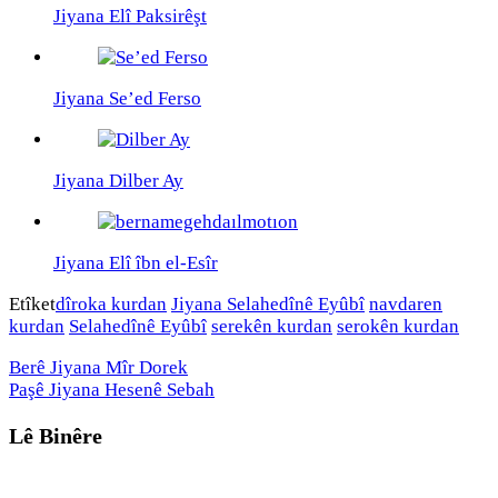
Jiyana Elî Paksirêşt
Jiyana Se’ed Ferso
Jiyana Dilber Ay
Jiyana Elî îbn el-Esîr
Etîket
dîroka kurdan
Jiyana Selahedînê Eyûbî
navdaren
kurdan
Selahedînê Eyûbî
serekên kurdan
serokên kurdan
Berê
Jiyana Mîr Dorek
Paşê
Jiyana Hesenê Sebah
Lê Binêre