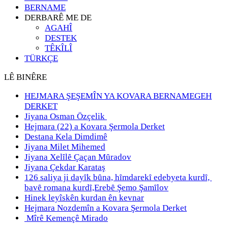
BERNAME
DERBARÊ ME DE
AGAHÎ
DESTEK
TÊKÎLÎ
TÜRKÇE
LÊ BINÊRE
HEJMARA ŞEŞEMÎN YA KOVARA BERNAMEGEH
DERKET
Jiyana Osman Özçelik
Hejmara (22) a Kovara Şermola Derket
Destana Kela Dimdimê
Jiyana Milet Mihemed
Jiyana Xelȋlȇ Çaçan Mȗradov
Jiyana Çekdar Karataş
126 saliya ji dayȋk bȗna, hȋmdarekȋ edebyeta kurdȋ,
bavȇ romana kurdȋ,Erebȇ Şemo Şamȋlov
Hinek leyîskên kurdan ên kevnar
Hejmara Nozdemîn a Kovara Şermola Derket
Mîrê Kemençê Mirado