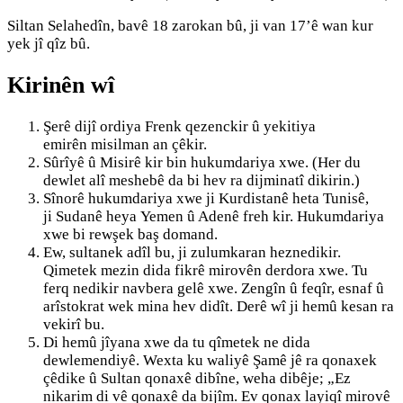
Siltan Selahedîn, bavê 18 zarokan bû, ji van 17’ê wan kur
yek jî qîz bû.
Kirinên wî
Şerê dijî ordiya Frenk qezenckir û yekitiya
emirên misilman an çêkir.
Sûrîyê û Misirê kir bin hukumdariya xwe. (Her du
dewlet alî meshebê da bi hev ra dijminatî dikirin.)
Sînorê hukumdariya xwe ji Kurdistanê heta Tunisê,
ji Sudanê heya Yemen û Adenê freh kir. Hukumdariya
xwe bi rewşek baş domand.
Ew, sultanek adîl bu, ji zulumkaran heznedikir.
Qimetek mezin dida fikrê mirovên derdora xwe. Tu
ferq nedikir navbera gelê xwe. Zengîn û feqîr, esnaf û
arîstokrat wek mina hev didît. Derê wî ji hemû kesan ra
vekirî bu.
Di hemû jîyana xwe da tu qîmetek ne dida
dewlemendiyê. Wexta ku waliyê Şamê jê ra qonaxek
çêdike û Sultan qonaxê dibîne, weha dibêje; „Ez
nikarim di vê qonaxê da bijîm. Ev qonax layiqî mirovê