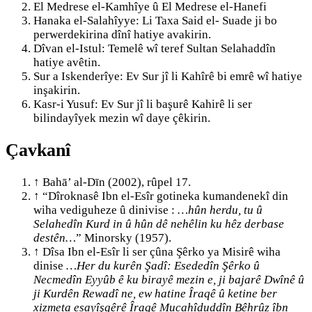
El Medrese el-Kamhîye û El Medrese el-Hanefi
Hanaka el-Salahîyye: Li Taxa Said el- Suade ji bo
perwerdekirina dînî hatiye avakirin.
Dîvan el-Istul: Temelê wî teref Sultan Selahaddîn
hatiye avêtin.
Sur a Iskenderîye: Ev Sur jî li Kahîrê bi emrê wî hatiye
inşakirin.
Kasr-i Yusuf: Ev Sur jî li başurê Kahirê li ser
bilindayîyek mezin wî daye çêkirin.
Çavkanî
↑
Bahā’ al-Dīn (2002), rûpel 17.
↑
“Dîroknasê Ibn el-Esîr gotineka kumandenekî din
wiha vediguheze û dinivise :
…hûn herdu, tu û
Selahedîn Kurd in û hûn dê nehêlin ku hêz derbase
destên…
” Minorsky (1957).
↑
Dîsa Ibn el-Esîr li ser çûna Şêrko ya Misirê wiha
dinise
…Her du kurên Şadî: Esededîn Şêrko û
Necmedîn Eyyûb ê ku birayê mezin e, ji bajarê Dwînê û
ji Kurdên Rewadî ne, ew hatine Îraqê û ketine ber
xizmeta esayîşgêrê Îraqê Mucahîduddîn Bêhrûz îbn