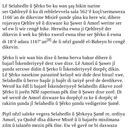
Lê Selahedîn û Şêrko bo ku wan şaş bikin narine
ser Qahîreyê û ku di rebîelevvela sala 562’ê koçî/sermaweza
1166’an de dikevine Misirê şunde şûna ku here wir, dihere
rojavaya Qehîre yê û dixwaze ku Şawer û Amorî werine ser
wî ew li wir cengê bike. Herwiha ewna ji Qehîreyê der
dikevin û wek ku Şêrko xwestî ewna têne ser Şêrko û ewna
[8]
di 18’ê adara 1167’an
de li nêzî gundê el-Babeyn bi cengê
dikevin.
Şêrko li wir wan bin dixe û hema berva bakur dihere û
bajarî Îskenderiyeyê dest xwe dixe. Lê Amorî û Şawer jî
şunda serxwe didin û Şerko li Îskenderiyeyê dorpêç dikin.
Lê Şêrko nasekine parastinê kelayê wir dide dest birazî xwe,
Selahedîn û berve başûr ji bajêr di tariyê şevê de derdikeve.
Wextê ku êdî li bajarê Îskenderiyeyê Selahedîn dikeve zorê
Şêrko li jorên Nîlê raperinan pêk tîne û Şawer dixe zorê. Di
wê wextê de Amorî dixwaze ku dorpêçê ra ke û dorpêç tê
rakirin şunda jî Selahedîn û Şêrko şunda vedigerine Şamê.
Piştî nêzî saleke vegera Selahedîn û Şêrkoya Şamê re, ordiya
Amorî, ya Qudsê dîsa dikeve Misrê û li bajarên misilmana
zilm û talanên mezin pêk tîne. Ew vê gavê ne bi daxwaza