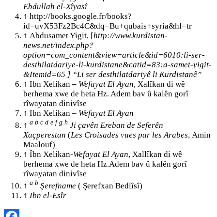
Ebdullah el-Xîyasî
↑
http://books.google.fr/books?
id=uvX53Fz2Bc4C&dq=Bu+qubais+syria&hl=tr
↑
Abdusamet Yigit, [
http://www.kurdistan-
news.net/index.php?
option=com_content&view=article&id=6010:li-ser-
desthilatdariye-li-kurdistane&catid=83:a-samet-yigit-
&Itemid=65 ] “Li ser desthilatdariyê li Kurdistanê”
↑
Ibn Xelikan –
Wefayat El Ayan
, Xalîkan di wê
berhema xwe de heta Hz. Adem bav û kalên gorî
rîwayatan dinivîse
↑
Ibn Xelikan –
Wefayat El Ayan
a
b
c
d
e
f
g
h
↑
Ji çavên Ereban de Seferên
Xaçperestan
(
Les Croisades vues par les Arabes
, Amin
Maalouf)
↑
Îbn Xelikan-
Wefayat El Ayan
, Xallîkan di wê
berhema xwe de heta Hz.Adem bav û kalên gorî
rîwayatan dinivîse
a
b
↑
Şerefname
( Şerefxan Bedlîsî)
↑
Ibn el-Esîr