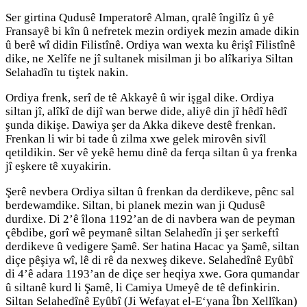
Ser girtina Qudusê Imperatorê Alman, qralê îngilîz û yê
Fransayê bi kîn û nefretek mezin ordiyek mezin amade dikin
û berê wî didin Filistînê. Ordiya wan wexta ku êrişî Filistînê
dike, ne Xelîfe ne jî sultanek misilman ji bo alîkariya Siltan
Selahadîn tu tiştek nakin.
Ordiya frenk, serî de tê Akkayê û wir işgal dike. Ordiya
siltan jî, alîkî de dijî wan berwe dide, aliyê din jî hêdî hêdî
şunda dikişe. Dawiya şer da Akka dikeve destê frenkan.
Frenkan li wir bi tade û zilma xwe gelek mirovên sivîl
qetildikin. Ser vê yekê hemu dinê da ferqa siltan û ya frenka
jî eşkere tê xuyakirin.
Şerê nevbera Ordiya siltan û frenkan da derdikeve, pênc sal
berdewamdike. Siltan, bi planek mezin wan ji Qudusê
durdixe. Di 2’ê îlona 1192’an de di navbera wan de peyman
çêbdibe, gorî wê peymanê siltan Selahedîn ji şer serkeftî
derdikeve û vedigere Şamê. Ser hatina Hacac ya Şamê, siltan
diçe pêşiya wî, lê di rê da nexweş dikeve. Selahedînê Eyûbî
di 4’ê adara 1193’an de diçe ser heqiya xwe. Gora qumandar
û siltanê kurd li Şamê, li Camiya Umeyê de tê definkirin.
Siltan Selahedînê Eyûbî (Ji Wefayat el-E‘yana Îbn Xellîkan)