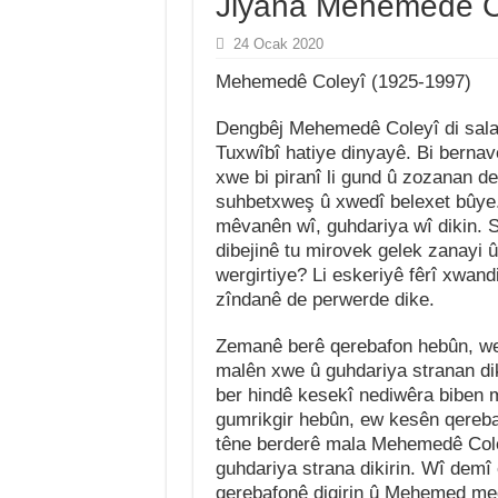
Jiyana Mehemedê C
24 Ocak 2020
Mehemedê Coleyî (1925-1997)
Dengbêj Mehemedê Coleyî di sala
Tuxwîbî hatiye dinyayê. Bi berna
xwe bi piranî li gund û zozanan d
suhbetxweş û xwedî belexet bûye.
mêvanên wî, guhdariya wî dikin.
dibejinê tu mirovek gelek zanayi û
wergirtiye? Li eskeriyê fêrî xwan
zîndanê de perwerde dike.
Zemanê berê qerebafon hebûn, we
malên xwe û guhdariya stranan di
ber hindê kesekî nediwêra biben 
gumrikgir hebûn, ew kesên qereba
têne berderê mala Mehemedê Coleyî
guhdariya strana dikirin. Wî demî
qerebafonê digirin û Mehemed meq