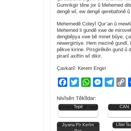
Gumrikgir têne jor û Mehemed dibi
dengê wî, ew dengê qerebafonê û 
Mehemedê Coleyî Qur’an û mewlûda
Mehemed li gundê xwe de mirovek
dengbêjiya xwe bê minet bûye, ça
newergirtiye. Hem mezinê gundî,
pêkve kirine. Pirsgirêkên gund û 
piranî axiftin wî dikir.
Çavkanî: Kerem Engin
F
T
W
M
T
a
wi
h
e
el
o
Nivîsên Têkîldar:
c
tt
at
ss
e
p
Jiyana Mehemedê
JIYANA Q
Tepê
CAN
e
er
s
e
gr
y
b
A
n
a
L
Jiyana
Lîlav Îs
Jiyana Pîr Kerîm
o
p
g
m
n
Reş