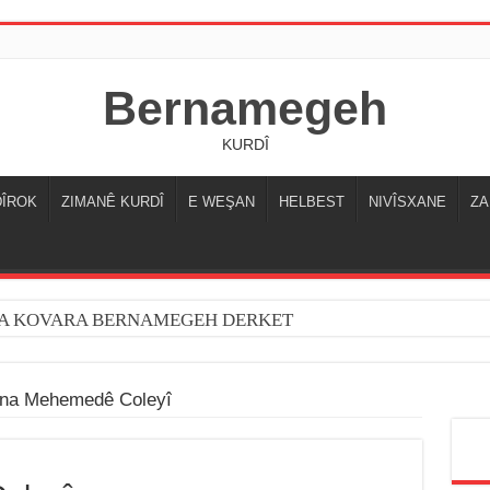
Bernamegeh
KURDÎ
DÎROK
ZIMANÊ KURDÎ
E WEŞAN
HELBEST
NIVÎSXANE
ZA
YA KOVARA BERNAMEGEH DERKET
ana Mehemedê Coleyî