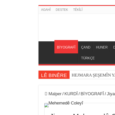
AGAHÎ
DESTEK
TÊKÎLÎ
BİYOGRAFÎ
ÇAND
HUNER
TÜRKÇE
LÊ BINÊRE
HEJMARA ŞEŞEMÎN 
Malper
/
KURDÎ
/
BİYOGRAFÎ
/
Jiy