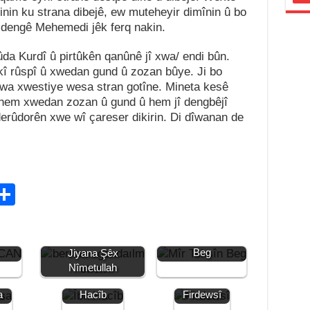
nin ku strana dibejê, ew muteheyir dimînin û bo
dengê Mehemedi jêk ferq nakin.
 Kurdî û pirtûkên qanûnê jî xwa/ endi bûn.
î rûspî û xwedan gund û zozan bûye. Ji bo
wa xwestiye wesa stran gotîne. Mineta kesê
 hem xwedan zozan û gund û hem jî dengbêjî
derûdorên xwe wî çareser dikirin. Di dîwanan de
C
S
h
ar
EDRÎ
Jiyana Mîr Tehsîn
Beg
Jiyana Şêx
e
Nîmetullah
i
Jiyana Îbn
Jiyana
a
Hacîb
Firdewsî