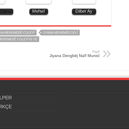
emedê
Jiyana
Jiyana
Mehwî
Dilber Ay
ANA MEHEMEDÊ COLEYÎ
JIYANA MEHEMED DELÎ
EHEMEDÊ COLEYÎ KI YE
Paşê
Jiyana Dengbêj Naîf Munisî
LPER
RKÇE