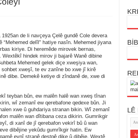
oleyî
KR
 1925an de li navçeya Çelê gundê Cole devera
Bİ
vê “Mehemed delîl” hatiye nasîn. Mehemed jiyana
erbas kiriye. Di heremêde mirovek bernas,
 Wextêkî hindek mirov ji bajarê Wanê dibine
 Suhbeta Mehemed gelek diçe xweşiya wan,
 sohbet xweşî, te ev zanîne bo xwe jî kirê
RE
dinê dibe. Demekê ketiye di zîndanê de, xwe di
kî teyban bûn, ew malên halê wan xweş tînan
kirin, wî zemanî ew qerebafone qedexe bûn. Ji
LÊ
malen xwe û guhdariya stranan bikin. Wî zemanî
fon malên wan dîtibana ceza dikirin. Gumrikgir
, di xanî de jî qerebafon vekirî bû û wan
 eve dibêjine yekûdu gumrîkgir hatin. Ew
amê eynî stranê destpê dike û dibêje. Wextê