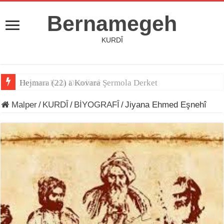
Bernamegeh
KURDÎ
Hejmara (22) a Kovara Şermola Derket
Destana Kela Dimdimê
Malper
/
KURDÎ
/
BİYOGRAFÎ
/
Jiyana Ehmed Eşnehî