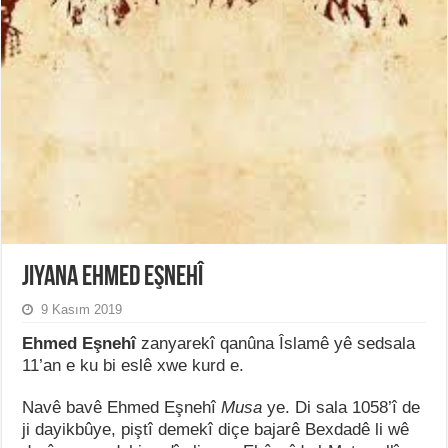
Jiyana Ehmed Eşnehî
9 Kasım 2019
Ehmed Eşnehî
zanyarekî qanûna Îslamê yê sedsala
11’an e ku bi eslê xwe kurd e.
Navê bavê Ehmed Eşnehî
Musa
ye. Di sala 1058’î de
ji dayikbûye, piştî demekî diçe bajarê Bexdadê li wê