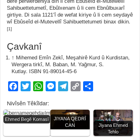
derê perwerdehiya dîn li cem Ebûseîd el-Mutewellî
Sahibuettetumetî, Ebûlxenam û li cem Ebnûlbuxarî
girtiye. Di sala 1121’î de wefat kiriye û li cem seydayê
wî Ebûseîd el-Mutevellî Sahibuettetumeti binax dikin.
[1]
Çavkanî
↑
Mihemed Emîn Zekî, Meşahirê Kurd û Kurdistan,
Wergera tirkî, M. Baban, M. Yağmur, S.
Kutlay. ISBN 91-89014-45-6
F
T
W
M
T
C
S
a
wi
h
e
el
o
h
Nivîsên Têkîldar:
c
tt
at
ss
e
p
ar
e
er
s
e
gr
y
e
JIYANA QEDRÎ
Ehmed Begê Komasî
b
A
n
a
Li
Jiyana Ehmed
CAN
Tehlo
o
p
g
m
n
Jiyana
Jiyana Elî