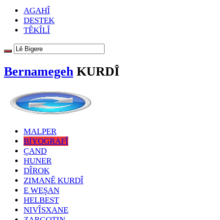
AGAHÎ
DESTEK
TÊKÎLÎ
Bernamegeh
KURDÎ
MALPER
BİYOGRAFÎ
ÇAND
HUNER
DÎROK
ZIMANÊ KURDÎ
E WEŞAN
HELBEST
NIVÎSXANE
ZARGOTIN