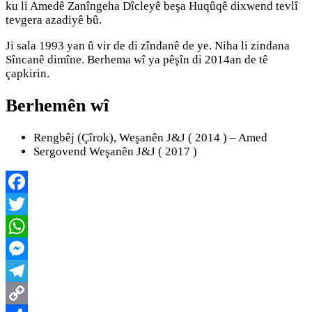
ku li Amedê Zanîngeha Dîcleyê beşa Huqûqê dixwend tevlî
tevgera azadiyê bû.
Ji sala 1993 yan û vir de di zîndanê de ye. Niha li zindana
Sîncanê dimîne. Berhema wî ya pêşîn di 2014an de tê
çapkirin.
Berhemên wî
Rengbêj (Çîrok), Weşanên J&J ( 2014 ) – Amed
Sergovend Weşanên J&J ( 2017 )
Facebook
Twitter
WhatsApp
Messenger
Telegram