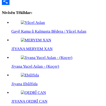
Copy
Link
Share
Nivîsên Têkîldar:
Gayê Kama û Kalmasta Bêdera / Yûcel Aslan
JİYANA MERYEM XAN
Jiyana Yucel Aslan - (Koçer)
Jiyana Ebûlfida
JIYANA QEDRÎ CAN