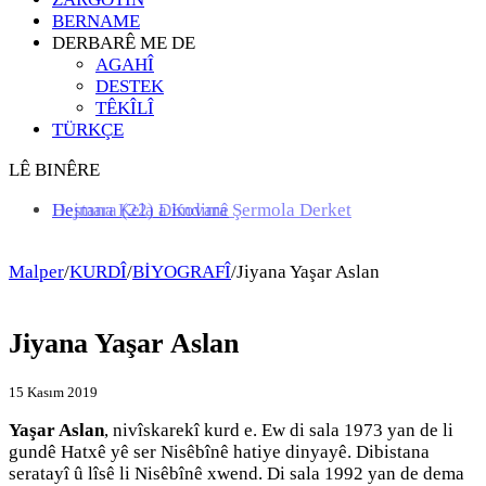
BERNAME
DERBARÊ ME DE
AGAHÎ
DESTEK
TÊKÎLÎ
TÜRKÇE
LÊ BINÊRE
Hejmara (22) a Kovara Şermola Derket
Destana Kela Dimdimê
Malper
/
KURDÎ
/
BİYOGRAFÎ
/
Jiyana Yaşar Aslan
Jiyana Yaşar Aslan
15 Kasım 2019
Yaşar Aslan
, nivîskarekî kurd e. Ew di sala 1973 yan de li
gundê Hatxê yê ser Nisêbînê hatiye dinyayê. Dibistana
seratayî û lîsê li Nisêbînê xwend. Di sala 1992 yan de dema