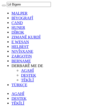
MALPER
BİYOGRAFÎ
ÇAND
HUNER
DÎROK
ZIMANÊ KURDÎ
E WEŞAN
HELBEST
NIVÎSXANE
ZARGOTIN
BERNAME
DERBARÊ ME DE
AGAHÎ
DESTEK
TÊKÎLÎ
TÜRKÇE
AGAHÎ
DESTEK
TÊKÎLÎ