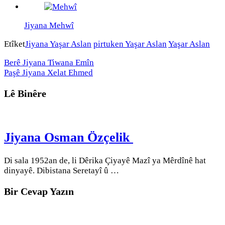
Jiyana Mehwî
Etîket
Jiyana Yaşar Aslan
pirtuken Yaşar Aslan
Yaşar Aslan
Berê
Jiyana Tiwana Emîn
Paşê
Jiyana Xelat Ehmed
Lê Binêre
Jiyana Osman Özçelik
Di sala 1952an de, li Dêrika Çiyayê Mazî ya Mêrdînê hat
dinyayê. Dibistana Seretayî û …
Bir Cevap Yazın