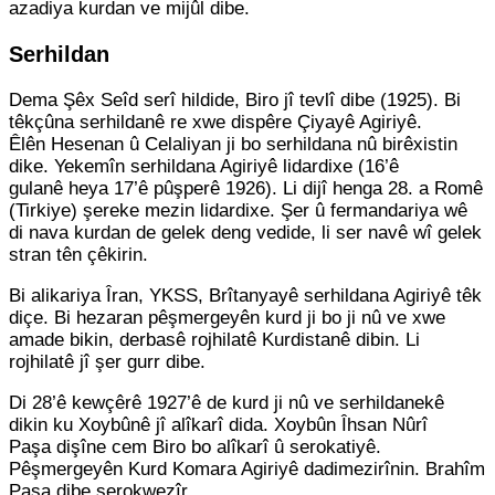
azadiya kurdan ve mijûl dibe.
Serhildan
Dema Şêx Seîd serî hildide, Biro jî tevlî dibe (1925). Bi
têkçûna serhildanê re xwe dispêre Çiyayê Agiriyê.
Êlên Hesenan û Celaliyan ji bo serhildana nû birêxistin
dike. Yekemîn serhildana Agiriyê lidardixe (16’ê
gulanê heya 17’ê pûşperê 1926). Li dijî henga 28. a Romê
(Tirkiye) şereke mezin lidardixe. Şer û fermandariya wê
di nava kurdan de gelek deng vedide, li ser navê wî gelek
stran tên çêkirin.
Bi alikariya Îran, YKSS, Brîtanyayê serhildana Agiriyê têk
diçe. Bi hezaran pêşmergeyên kurd ji bo ji nû ve xwe
amade bikin, derbasê rojhilatê Kurdistanê dibin. Li
rojhilatê jî şer gurr dibe.
Di 28’ê kewçêrê 1927’ê de kurd ji nû ve serhildanekê
dikin ku Xoybûnê jî alîkarî dida. Xoybûn Îhsan Nûrî
Paşa dişîne cem Biro bo alîkarî û serokatiyê.
Pêşmergeyên Kurd Komara Agiriyê dadimezirînin. Brahîm
Paşa dibe serokwezîr.