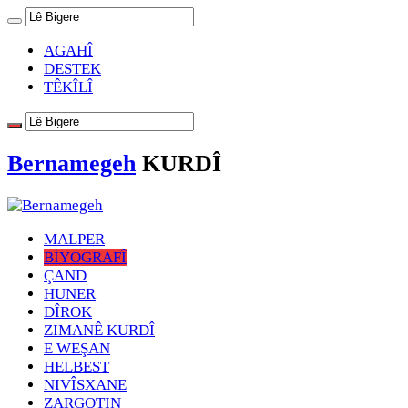
AGAHÎ
DESTEK
TÊKÎLÎ
Bernamegeh
KURDÎ
MALPER
BİYOGRAFÎ
ÇAND
HUNER
DÎROK
ZIMANÊ KURDÎ
E WEŞAN
HELBEST
NIVÎSXANE
ZARGOTIN