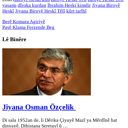
yaşamı
dîroka kurdan
İbrahim Heski kimdir
Jiyana Biroyê
Heskî
Jiyana Biroyê Heskî Têlî
kûrt tarîhî
Berê
Komara Agiriyê
Paşê
Klama Ferzende Beg
Lê Binêre
Jiyana Osman Özçelik
Di sala 1952an de, li Dêrika Çiyayê Mazî ya Mêrdînê hat
dinyayê. Dibistana Seretayî û …