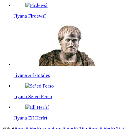
Jiyana Firdewsî
Jiyana Arîstotales
Jiyana Se’ed Ferso
Jiyana Elî Herîrî
Etîket
Biroyê Heskî kim
Biroyê Heskî Têlî
Biroyê Heskî Têlî