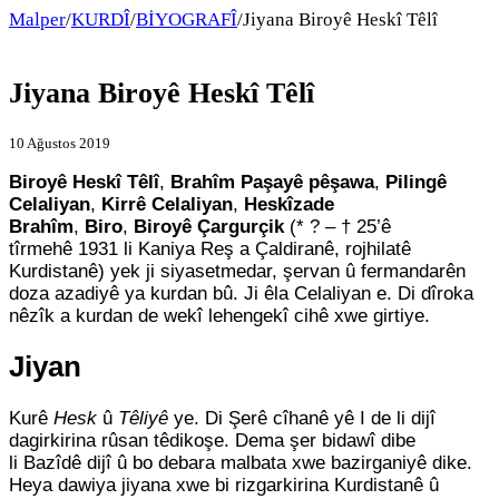
Malper
/
KURDÎ
/
BİYOGRAFÎ
/
Jiyana Biroyê Heskî Têlî
Jiyana Biroyê Heskî Têlî
10 Ağustos 2019
Biroyê Heskî Têlî
,
Brahîm Paşayê pêşawa
,
Pilingê
Celaliyan
,
Kirrê Celaliyan
,
Heskîzade
Brahîm
,
Biro
,
Biroyê Çargurçik
(* ? – † 25’ê
tîrmehê 1931 li Kaniya Reş a Çaldiranê, rojhilatê
Kurdistanê) yek ji siyasetmedar, şervan û fermandarên
doza azadiyê ya kurdan bû. Ji êla Celaliyan e. Di dîroka
nêzîk a kurdan de wekî lehengekî cihê xwe girtiye.
Jiyan
Kurê
Hesk
û
Têliyê
ye. Di Şerê cîhanê yê I de li dijî
dagirkirina rûsan têdikoşe. Dema şer bidawî dibe
li Bazîdê dijî û bo debara malbata xwe bazirganiyê dike.
Heya dawiya jiyana xwe bi rizgarkirina Kurdistanê û