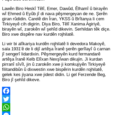
Lawên Biro Heskî Têlî, Emer, Dawûd, Êlhamî û birayên
wî Ehmed û Eyûb jî di nava pêşmergeyan de ne. Şerên
giran rûdidin. Carelê din Îran, YKSS û Brîtanya li cem
Tirkiyeyê cih digirin. Diya Biro, Têlî Xanima Agiriyê,
birayên wî, zarokên wî şehîd dikevin. Serhildan têk diçe.
Biro xwe dispêre nav kurdên rojhilatê.
Li wir bi alîkariya kurdên rojhilatê li devedora Makoyê,
sala 1931’ê de li dijî artêşa Îranê şerên gerîlayî û carnan
jî sengerî lidardixin. Pêşmergeyên kurd fermandarê
artêşa Îranê Kelb Elîxan Nexşîwan dikujin. Ji kurdan
pirranî sîvîl, jin û zarokên xwe ji komkujiyên Tirkiyeyê
filitandibûn û dixwestin xwe bispêrin kurdên rojhilatê,
gelek kes jiyana xwe jidest didin. Li gel Ferzende Beg,
Biro jî şehîd dikeve.
Facebook
Twitter