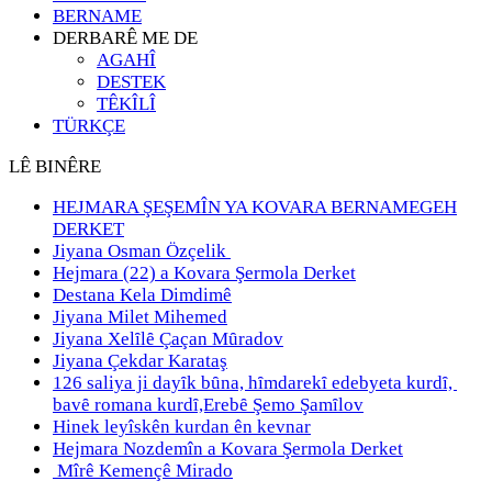
BERNAME
DERBARÊ ME DE
AGAHÎ
DESTEK
TÊKÎLÎ
TÜRKÇE
LÊ BINÊRE
HEJMARA ŞEŞEMÎN YA KOVARA BERNAMEGEH
DERKET
Jiyana Osman Özçelik
Hejmara (22) a Kovara Şermola Derket
Destana Kela Dimdimê
Jiyana Milet Mihemed
Jiyana Xelȋlȇ Çaçan Mȗradov
Jiyana Çekdar Karataş
126 saliya ji dayȋk bȗna, hȋmdarekȋ edebyeta kurdȋ,
bavȇ romana kurdȋ,Erebȇ Şemo Şamȋlov
Hinek leyîskên kurdan ên kevnar
Hejmara Nozdemîn a Kovara Şermola Derket
Mîrê Kemençê Mirado