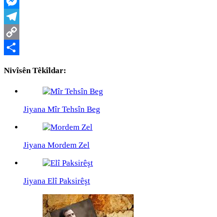
WhatsApp
Messenger
Telegram
Copy
Link
Share
Nivîsên Têkîldar:
Jiyana Mîr Tehsîn Beg
Jiyana Mordem Zel
Jiyana Elî Paksirêşt